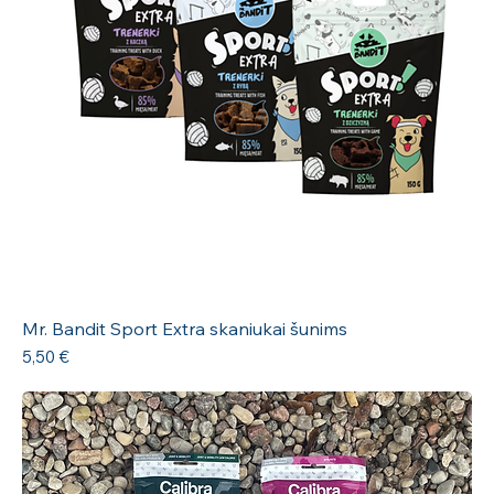
Mr. Bandit Sport Extra skaniukai šunims
Kaina
5,50 €