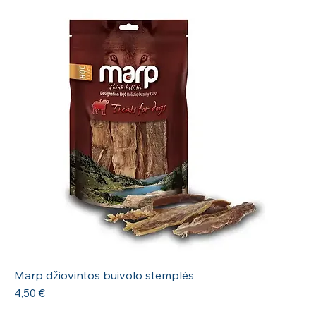
Marp džiovintos buivolo stemplės
Kaina
4,50 €