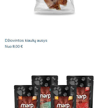
Džiovintos kiaulių ausys
Pardavimo kaina
Nuo
8,00 €