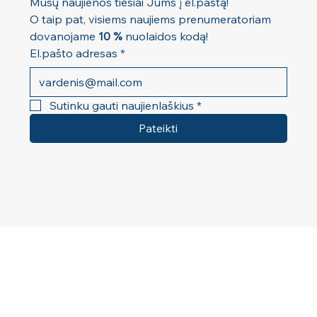
Mūsų naujienos tiesiai Jums į el.paštą! 
O taip pat, visiems naujiems prenumeratoriam 
dovanojame 
10 %
 nuolaidos kodą!
El.pašto adresas
*
Sutinku gauti naujienlaškius
*
Pateikti