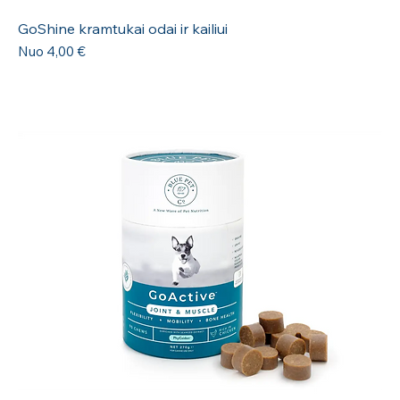
GoShine kramtukai odai ir kailiui
Pardavimo kaina
Nuo
4,00 €