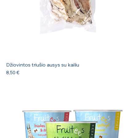
Džiovintos triušio ausys su kailiu
Kaina
8,50 €