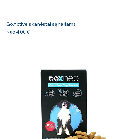
GoActive skanėstai sąnariams
Pardavimo kaina
Nuo
4,00 €