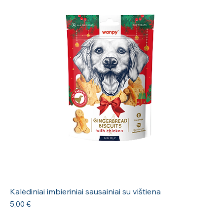
Kalėdiniai imbieriniai sausainiai su vištiena
Kaina
5,00 €