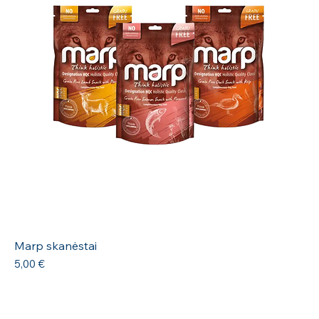
Marp skanėstai
Kaina
5,00 €