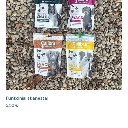
Funkciniai skanėstai
Kaina
5,50 €