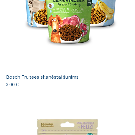
Bosch Fruitees skanėstai šunims
Kaina
3,00 €