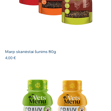
Marp skanėstai šunims 80g
Kaina
4,00 €