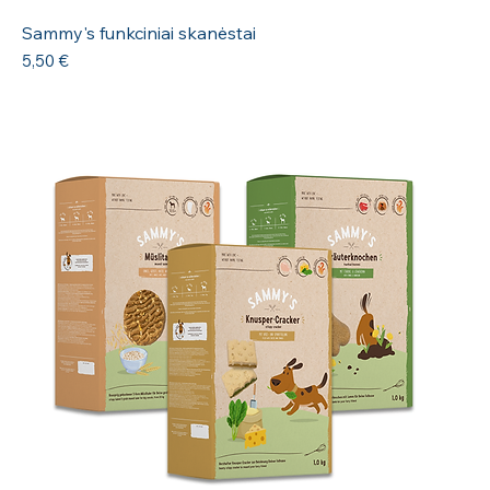
Sammy's funkciniai skanėstai
Kaina
5,50 €