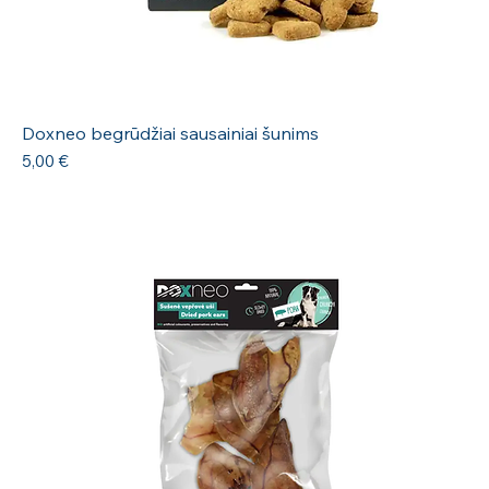
Doxneo begrūdžiai sausainiai šunims
Kaina
5,00 €