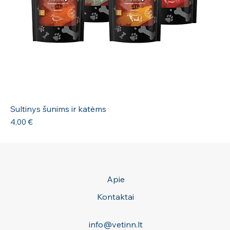
Sultinys šunims ir katėms
Kaina
4,00 €
Apie
Kontaktai
info@vetinn.lt