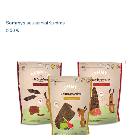
Sammys sausainiai šunims
Kaina
5,50 €