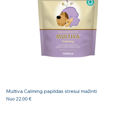
Multiva Calming papildas stresui mažinti
Pardavimo kaina
Nuo
22,00 €