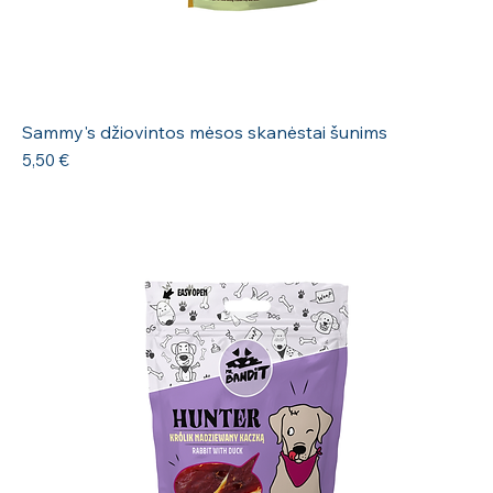
Sammy's džiovintos mėsos skanėstai šunims
Kaina
5,50 €