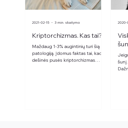
2021-02-15
3 min. skaitymo
2020-
Kriptorchizmas. Kas tai?
Vis
šun
Maždaug 1-3% augintinių turi šią
patologiją. Įdomus faktas tai, kad
Jeigu
dešinės pusės kriptorchizmas
šunį.
pasireiškia maždaug du kartus
Dažn
dažniau...
kastr