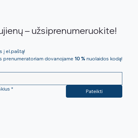
ujienų – užsiprenumeruokite!
Mūsų naujienos tiesiai Jums į el.paštą! 
ems prenumeratoriam dovanojame 
10 %
 nuolaidos kodą!
škius
*
Pateikti