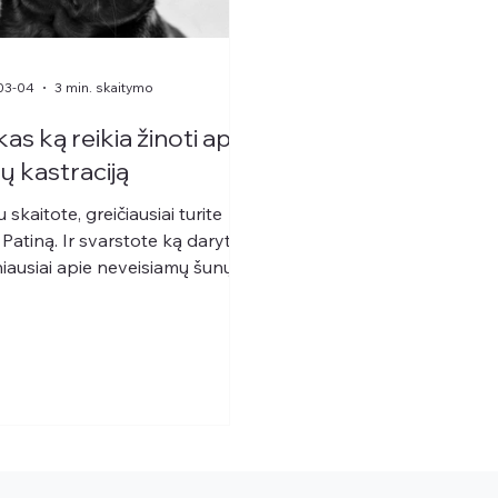
03-04
3 min. skaitymo
kas ką reikia žinoti apie
ų kastraciją
 skaitote, greičiausiai turite
 Patiną. Ir svarstote ką daryti.
iausiai apie neveisiamų šunų
aciją gydytojai...