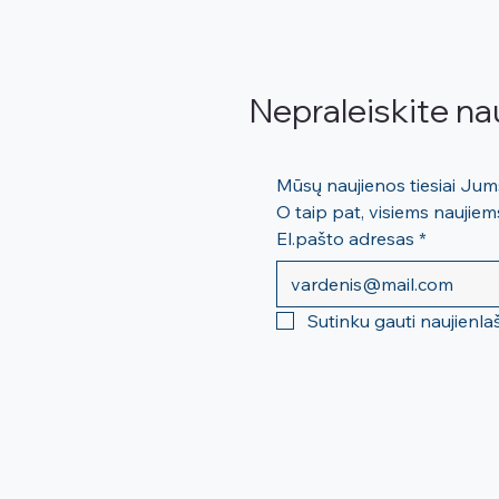
Nepraleiskite na
O taip pat, visiems nauji
El.pašto adresas
*
Sutinku gauti naujienla