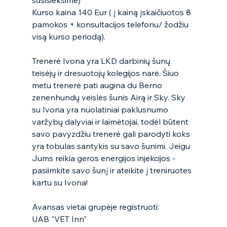
Kurso kaina 140 Eur ( į kainą įskaičiuotos 8 
pamokos + konsultacijos telefonu/ žodžiu 
visą kurso periodą).
Trenerė Ivona yra LKD darbinių šunų 
teisėjų ir dresuotojų kolegijos narė. Šiuo 
metu trenerė pati augina du Berno 
zenenhundų veislės šunis Airą ir Sky. Sky 
su Ivona yra nuolatiniai paklusnumo 
varžybų dalyviai ir laimėtojai, todėl būtent 
savo pavyzdžiu trenerė gali parodyti koks 
yra tobulas santykis su savo šunimi. Jeigu 
Jums reikia geros energijos injekcijos - 
pasiimkite savo šunį ir ateikite į treniruotes 
kartu su Ivona! 
Avansas vietai grupėje registruoti: 
UAB "VET Inn" 