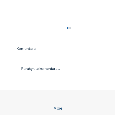
Komentarai
Parašykite komentarą...
Seminaras ,,Gudrybės auginantiems kelis
šunis‘‘
Apie