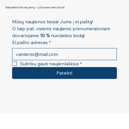
Nepraleiskite naujienų – užsiprenumeruokite!
Mūsų naujienos tiesiai Jums į el.paštą! 
O taip pat, visiems naujiems prenumeratoriam 
dovanojame 
10 %
 nuolaidos kodą!
El.pašto adresas
*
Sutinku gauti naujienlaškius
*
Pateikti