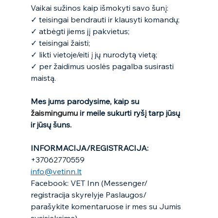
Vaikai sužinos kaip išmokyti savo šunį:
✓ teisingai bendrauti ir klausyti komandų;
✓ atbėgti jiems jį pakvietus;
✓ teisingai žaisti;
✓ likti vietoje/eiti į jų nurodytą vietą;
✓ per žaidimus uoslės pagalba susirasti 
maistą.
Mes jums parodysime, kaip su 
žaismingumu 
ir meile sukurti ryšį tarp jūsų 
ir jūsų šuns.
INFORMACIJA/REGISTRACIJA: 
+37062770559 
info@vetinn.lt
Facebook: VET Inn (Messenger/ 
registracija skyrelyje Paslaugos/ 
parašykite komentaruose ir mes su Jumis 
susisieksime) 