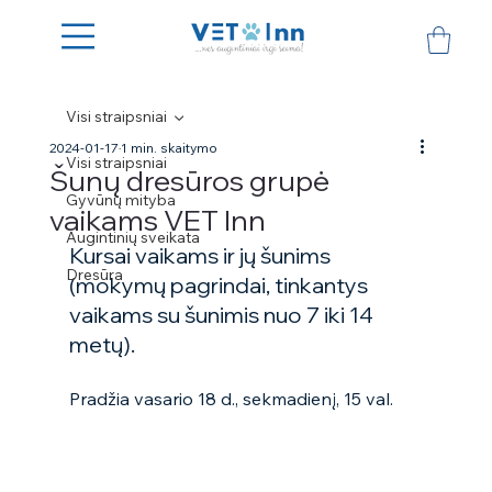
Visi straipsniai
2024-01-17
1 min. skaitymo
Visi straipsniai
Šunų dresūros grupė
Gyvūnų mityba
vaikams VET Inn
Augintinių sveikata
Kursai vaikams ir jų šunims 
Dresūra
(mokymų pagrindai, tinkantys 
vaikams su šunimis nuo 7 iki 14 
metų). 
Pradžia vasario 18 d., sekmadienį, 15 val.