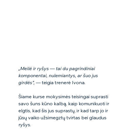
„Meilė ir ryšys — tai du pagrindiniai 
komponentai, nulemiantys, ar šuo jus 
girdės”, 
— teigia trenerė Ivona.
Šiame kurse mokysimės teisingai suprasti 
savo šuns kūno kalbą, kaip komunikuoti ir 
elgtis, kad šis jus suprastų, ir kad tarp jo ir 
jūsų vaiko užsimegztų tvirtas bei glaudus 
ryšys.