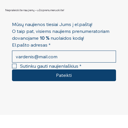
Nepraleiskite naujienų – užsiprenumeruokite!
Mūsų naujienos tiesiai Jums į el.paštą! 
O taip pat, visiems naujiems prenumeratoriam 
dovanojame 
10 %
 nuolaidos kodą!
El.pašto adresas
*
Sutinku gauti naujienlaškius
*
Pateikti