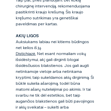
Taip pat, prieš planuojant bet kokią 
chirurginę intervenciją, rekomenduojama 
pasitikrinti kraujo krešumą. Šis kraujo 
kręšumo sutrikimas yra genetiškai 
paveldimas per kartas. 
AKIŲ LIGOS 
Auksiukams labiau nei kitiems būdingos 
net kelios iš jų.  
Distichiazė.
 Net esant normaliam vokų 
išsidėstymui, akį gali dirginti blogai 
išsidėsčiusios blakstienos. Jos gali augti 
netinkamoje vietoje arba netinkama 
kryptimi, taip sukeldamos akių dirginimą. Ši 
būklė sukelia ašarojimą, todėl būna 
matomi ašarų nutekėjimai po akimis. Ir tai 
svarbu ne tik dėl estetikos, bet taip 
augančios blakstienos gali būti pavojingos 
ir akių sveikatai – sukelti arba 