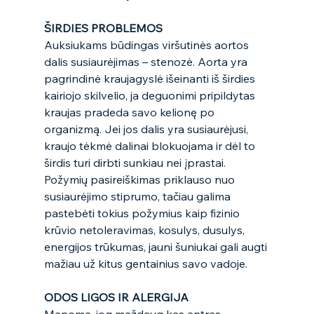
ŠIRDIES PROBLEMOS
Auksiukams būdingas viršutinės aortos 
dalis susiaurėjimas – stenozė. Aorta yra 
pagrindinė kraujagyslė išeinanti iš širdies 
kairiojo skilvelio, ja deguonimi pripildytas 
kraujas pradeda savo kelionę po 
organizmą. Jei jos dalis yra susiaurėjusi, 
kraujo tėkmė dalinai blokuojama ir dėl to 
širdis turi dirbti sunkiau nei įprastai. 
Požymių pasireiškimas priklauso nuo 
susiaurėjimo stiprumo, tačiau galima 
pastebėti tokius požymius kaip fizinio 
krūvio netoleravimas, kosulys, dusulys, 
energijos trūkumas, jauni šuniukai gali augti 
mažiau už kitus gentainius savo vadoje. 
ODOS LIGOS IR ALERGIJA