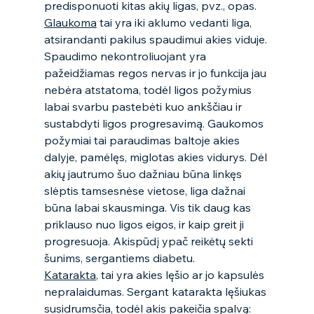
predisponuoti kitas akių ligas, pvz., opas.  
Glaukoma
 tai yra iki aklumo vedanti liga, 
atsirandanti pakilus spaudimui akies viduje. 
Spaudimo nekontroliuojant yra 
pažeidžiamas regos nervas ir jo funkcija jau 
nebėra atstatoma, todėl ligos požymius 
labai svarbu pastebėti kuo ankščiau ir 
sustabdyti ligos progresavimą. Gaukomos 
požymiai tai paraudimas baltoje akies 
dalyje, pamėlęs, miglotas akies vidurys. Dėl 
akių jautrumo šuo dažniau būna linkęs 
slėptis tamsesnėse vietose, liga dažnai 
būna labai skausminga. Vis tik daug kas 
priklauso nuo ligos eigos, ir kaip greit ji 
progresuoja. Akispūdį ypač reikėtų sekti 
šunims, sergantiems diabetu.  
Katarakta
, tai yra akies lęšio ar jo kapsulės 
nepralaidumas. Sergant katarakta lęšiukas 
susidrumsčia, todėl akis pakeičia spalvą: 