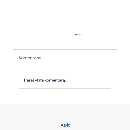
Komentarai
Parašykite komentarą...
Seminaras ,,Gudrybės auginantiems kelis
šunis‘‘
Apie