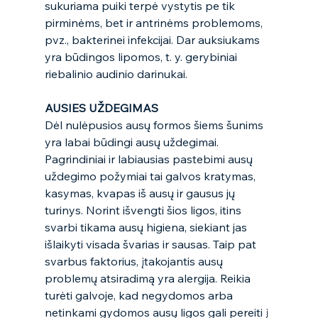
sukuriama puiki terpė vystytis pe tik 
pirminėms, bet ir antrinėms problemoms, 
pvz., bakterinei infekcijai. Dar auksiukams 
yra būdingos lipomos, t. y. gerybiniai 
riebalinio audinio darinukai.  
AUSIES UŽDEGIMAS 
Dėl nulėpusios ausų formos šiems šunims 
yra labai būdingi ausų uždegimai. 
Pagrindiniai ir labiausias pastebimi ausų 
uždegimo požymiai tai galvos kratymas, 
kasymas, kvapas iš ausų ir gausus jų 
turinys. Norint išvengti šios ligos, itins 
svarbi tikama ausų higiena, siekiant jas 
išlaikyti visada švarias ir sausas. Taip pat 
svarbus faktorius, įtakojantis ausų 
problemų atsiradimą yra alergija. Reikia 
turėti galvoje, kad negydomos arba 
netinkami gydomos ausų ligos gali pereiti į 