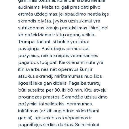
gaminasi toksinai, kurie dar labiau kenkia 
audiniams. Maža to, gali prasidėti pilvo 
ertmės uždegimas, jei spaudimo neatlaikęs 
skrandis plyšta. Įvykus užsisukimui yra 
sutrikdomas kraujo pratekėjimas į širdį, dėl 
ko pažeidžiama ir kitų organų veikla. 
Trumpai tariant, ši būklė yra labai 
pavojinga. Pastebėjus pirmuosius 
požymius, reikia kreiptis veterinarinės 
pagalbos tuoj pat. Kiekviena minutė yra 
itin svarbi, nes net operavus šunį ir 
atsukus skrandį, mirštamumas nuo šios 
ligos išlieka gan didelis. Pagalba turėtų 
būti suteikta per 30, iki 60 min. Kitu atveju 
prognozės prastos. Skrandžio užsisukimo 
požymiai tai seilėtekis, neramumas, 
inkštimas (ar kiti augintinio skleidžiami 
garsai), apsunkintas kvėpavimas ir 
pagreitėjęs širdies darbas. Šeimininkai 