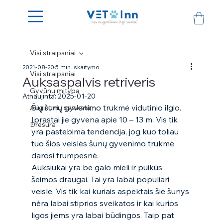
Visi straipsniai
2021-08-20
5 min. skaitymo
Visi straipsniai
Auksaspalvis retriveris
Gyvūnų mityba
Atnaujinta:
2025-01-20
Šių šunų gyvenimo trukmė vidutinio ilgio. 
Augintinių sveikata
Įprastai jie gyvena apie 10 – 13 m. Vis tik 
Dresūra
yra pastebima tendencija, jog kuo toliau 
tuo šios veislės šunų gyvenimo trukmė 
darosi trumpesnė.  
Auksiukai yra be galo mieli ir puikūs 
šeimos draugai. Tai yra labai populiari 
veislė. Vis tik kai kuriais aspektais šie šunys 
nėra labai stiprios sveikatos ir kai kurios 
ligos jiems yra labai būdingos. Taip pat 