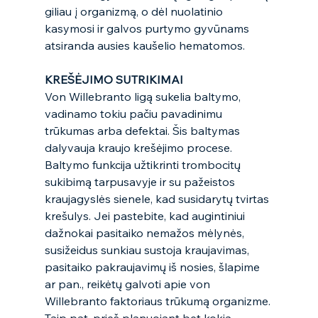
giliau į organizmą, o dėl nuolatinio 
kasymosi ir galvos purtymo gyvūnams 
atsiranda ausies kaušelio hematomos. 
KREŠĖJIMO SUTRIKIMAI 
Von Willebranto ligą sukelia baltymo, 
vadinamo tokiu pačiu pavadinimu 
trūkumas arba defektai. Šis baltymas 
dalyvauja kraujo krešėjimo procese. 
Baltymo funkcija užtikrinti trombocitų 
sukibimą tarpusavyje ir su pažeistos 
kraujagyslės sienele, kad susidarytų tvirtas 
krešulys. Jei pastebite, kad augintiniui 
dažnokai pasitaiko nemažos mėlynės, 
susižeidus sunkiau sustoja kraujavimas, 
pasitaiko pakraujavimų iš nosies, šlapime 
ar pan., reikėtų galvoti apie von 
Willebranto faktoriaus trūkumą organizme. 