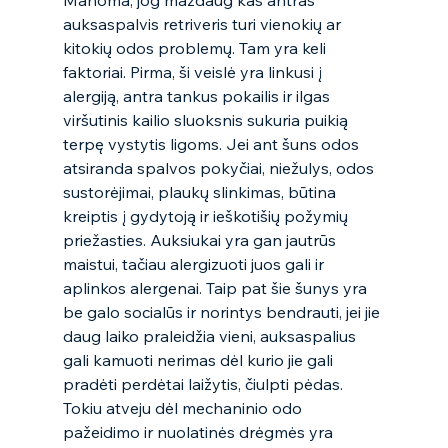
Manoma, jog maždaug kas antras 
auksaspalvis retriveris turi vienokių ar 
kitokių odos problemų. Tam yra keli 
faktoriai. Pirma, ši veislė yra linkusi į 
alergiją, antra tankus pokailis ir ilgas 
viršutinis kailio sluoksnis sukuria puikią 
terpę vystytis ligoms. Jei ant šuns odos 
atsiranda spalvos pokyčiai, niežulys, odos 
sustorėjimai, plaukų slinkimas, būtina 
kreiptis į gydytoją ir ieškotišių požymių 
priežasties. Auksiukai yra gan jautrūs 
maistui, tačiau alergizuoti juos gali ir 
aplinkos alergenai. Taip pat šie šunys yra 
be galo socialūs ir norintys bendrauti, jei jie 
daug laiko praleidžia vieni, auksaspalius 
gali kamuoti nerimas dėl kurio jie gali 
pradėti perdėtai laižytis, čiulpti pėdas. 
Tokiu atveju dėl mechaninio odo 
pažeidimo ir nuolatinės drėgmės yra 