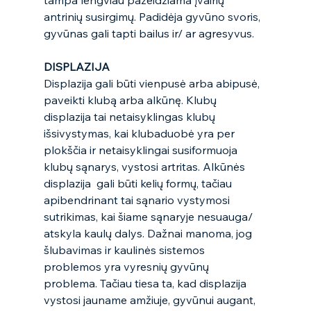
tampa lengviau pažeidžiama įvairių 
antrinių susirgimų. Padidėja gyvūno svoris, 
gyvūnas gali tapti bailus ir/ ar agresyvus. 
DISPLAZIJA 
Displazija gali būti vienpusė arba abipusė, 
paveikti klubą arba alkūnę. Klubų 
displazija tai netaisyklingas klubų 
išsivystymas, kai klubaduobė yra per 
plokščia ir netaisyklingai susiformuoja 
klubų sąnarys, vystosi artritas. Alkūnės 
displazija  gali būti kelių formų, tačiau 
apibendrinant tai sąnario vystymosi 
sutrikimas, kai šiame sąnaryje nesuauga/ 
atskyla kaulų dalys. Dažnai manoma, jog 
šlubavimas ir kaulinės sistemos 
problemos yra vyresnių gyvūnų 
problema. Tačiau tiesa ta, kad displazija 
vystosi jauname amžiuje, gyvūnui augant, 