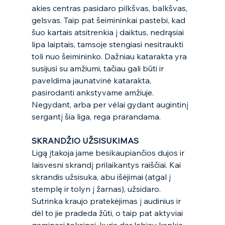
akies centras pasidaro pilkšvas, balkšvas, 
gelsvas. Taip pat šeimininkai pastebi, kad 
šuo kartais atsitrenkia į daiktus, nedrąsiai 
lipa laiptais, tamsoje stengiasi nesitraukti 
toli nuo šeimininko. Dažniau katarakta yra 
susijusi su amžiumi, tačiau gali būti ir 
paveldima jaunatvinė katarakta, 
pasirodanti ankstyvame amžiuje. 
Negydant, arba per vėlai gydant augintinį 
sergantį šia liga, rega prarandama. 
SKRANDŽIO UŽSISUKIMAS
Ligą įtakoja jame besikaupiančios dujos ir 
laisvesni skrandį prilaikantys raiščiai. Kai 
skrandis užsisuka, abu išėjimai (atgal į 
stemplę ir tolyn į žarnas), užsidaro. 
Sutrinka kraujo pratekėjimas į audinius ir 
dėl to jie pradeda žūti, o taip pat aktyviai 