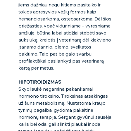
jiems dažniau negu kitiems pasitaiko ir 
tokios agresyvios vėžių formos kaip 
hemangiosarkoma, osteosarkoma. Dėl šios 
priežasties, ypač viduriniame – vyresniame 
amžiuje, būtina labai atidžiai stebėti savo 
auksiuką, kreiptis į veterinarą dėl kiekvieno 
įtariamo darinio, plėmo, sveikatos 
pakitimo. Taip pat be galo svarbu 
profilaktiškai pasilankyti pas veterinarą 
kartą per metus.  
HIPOTIROIDIZMAS
Skydliaukė negamina pakankamai 
hormono tiroksino. Tiroksinas atsakingas 
už šuns metabolizmą. Nustatoma kraujo 
tyrimų pagalba, gydoma pakaitine 
hormonų terapija. Sergant gyvūnui sausėja 
kailis bei oda, gali slinkti plaukai ir oda 