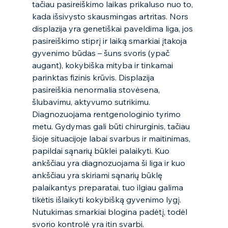
tačiau pasireiškimo laikas prikaluso nuo to, 
kada išsivysto skausmingas artritas. Nors 
displazija yra genetiškai paveldima liga, jos 
pasireiškimo stiprį ir laiką smarkiai įtakoja 
gyvenimo būdas – šuns svoris (ypač 
augant), kokybiška mityba ir tinkamai 
parinktas fizinis krūvis. Displazija 
pasireiškia nenormalia stovėsena, 
šlubavimu, aktyvumo sutrikimu. 
Diagnozuojama rentgenologinio tyrimo 
metu. Gydymas gali būti chirurginis, tačiau 
šioje situacijoje labai svarbus ir maitinimas, 
papildai sąnarių būklei palaikyti. Kuo 
ankščiau yra diagnozuojama ši liga ir kuo 
ankščiau yra skiriami sąnarių būklę 
palaikantys preparatai, tuo ilgiau galima 
tikėtis išlaikyti kokybišką gyvenimo lygį. 
Nutukimas smarkiai blogina padėtį, todėl 
svorio kontrolė yra itin svarbi. 