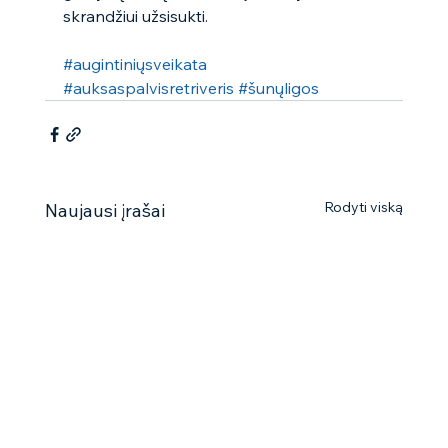
skrandžiui užsisukti. 
#augintiniųsveikata
#auksaspalvisretriveris
#šunųligos
Rodyti viską
Naujausi įrašai