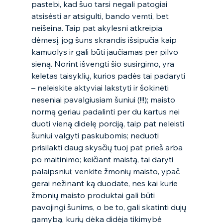
pastebi, kad šuo tarsi negali patogiai 
atsisėsti ar atsigulti, bando vemti, bet 
neišeina. Taip pat akylesni atkreipia 
dėmesį, jog šuns skrandis išsipučia kaip 
kamuolys ir gali būti jaučiamas per pilvo 
sieną. Norint išvengti šio susirgimo, yra 
keletas taisyklių, kurios padės tai padaryti  
– neleiskite aktyviai lakstyti ir šokinėti 
neseniai pavalgiusiam šuniui (!!!); maisto 
normą geriau padalinti per du kartus nei 
duoti vieną didelę porciją, taip pat neleisti 
šuniui valgyti paskubomis; neduoti 
prisilakti daug skysčių tuoj pat prieš arba 
po maitinimo; keičiant maistą, tai daryti 
palaipsniui; venkite žmonių maisto, ypač 
gerai nežinant ką duodate, nes kai kurie 
žmonių maisto produktai gali būti 
pavojingi šunims, o be to, gali skatinti dujų 
gamybą, kurių dėka didėja tikimybė 