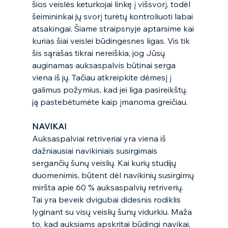
šios veislės keturkojai linkę į višsvorį, todėl 
šeimininkai jų svorį turėtų kontroliuoti labai 
atsakingai. Šiame straipsnyje aptarsime kai 
kurias šiai veislei būdingesnes ligas. Vis tik 
šis sąrašas tikrai nereiškia, jog Jūsų 
auginamas auksaspalvis būtinai serga 
viena iš jų. Tačiau atkreipkite dėmesį į 
galimus požymius, kad jei liga pasireikštų, 
ją pastebėtumėte kaip įmanoma greičiau.
NAVIKAI 
Auksaspalviai retriveriai yra viena iš 
dažniausiai navikiniais susirgimais 
sergančių šunų veislių. Kai kurių studijų 
duomenimis, būtent dėl navikinių susirgimų 
miršta apie 60 % auksaspalvių retriverių. 
Tai yra beveik dvigubai didesnis rodiklis 
lyginant su visų veislių šunų vidurkiu. Maža 
to, kad auksiams apskritai būdingi navikai, 