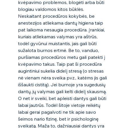
kvėpavimo problemos, blogėti arba būti 
blogiau valdomos kitos būklės.  
Neskaitant procedūros kokybės, be 
anestezijos atliekama dantų higiena taip 
pat laikoma nesaugia procedūra. Įrankiai, 
kuriais atliekamas valymas yra aštrūs, 
todėl gyvūnui muistantis, jais gali būti 
sužalota burnos ertmė. Be to, vanduo, 
puršiamas procedūros metu gali patekti į 
kvėpavimo takus. Taip pat ši procedūra 
augintiniui sukelia didelį stresą (o stresas 
nė vienam nėra sveika pvz., katėms jis gali 
iššaukti cistitą). Jei burnoje yra sugedusių 
dantų, jų valymas gali kelti didelį skausmą. 
O net ir sveiki, bet apleisti dantys gali būti 
labai jautrūs. Todėl šitoje vietoje reikėtų 
labai gerai pagalvoti ne tik apie savo 
šeimos nario fizinę, bet ir psichologinę 
sveikatą. Maža to, dažniausiai dantys yra 