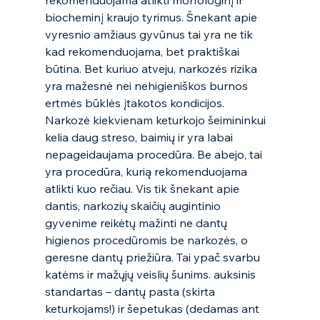
rekomenduojama atlikti morfologinį ir 
biocheminį kraujo tyrimus. Šnekant apie 
vyresnio amžiaus gyvūnus tai yra ne tik 
kad rekomenduojama, bet praktiškai 
būtina. Bet kuriuo atveju, narkozės rizika 
yra mažesnė nei nehigieniškos burnos 
ertmės būklės įtakotos kondicijos. 
Narkozė kiekvienam keturkojo šeimininkui 
kelia daug streso, baimių ir yra labai 
nepageidaujama procedūra. Be abejo, tai 
yra procedūra, kurią rekomenduojama 
atlikti kuo rečiau. Vis tik šnekant apie 
dantis, narkozių skaičių augintinio 
gyvenime reikėtų mažinti ne dantų 
higienos procedūromis be narkozės, o 
geresne dantų priežiūra. Tai ypač svarbu 
katėms ir mažųjų veislių šunims. auksinis 
standartas – dantų pasta (skirta 
keturkojams!) ir šepetukas (dedamas ant 