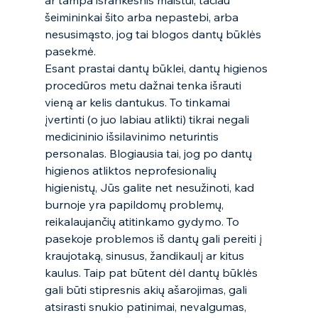
ar tampa išrankesnis maistui, tačiau 
šeimininkai šito arba nepastebi, arba 
nesusimąsto, jog tai blogos dantų būklės 
pasekmė.  
Esant prastai dantų būklei, dantų higienos 
procedūros metu dažnai tenka išrauti 
vieną ar kelis dantukus. To tinkamai 
įvertinti (o juo labiau atlikti) tikrai negali 
medicininio išsilavinimo neturintis 
personalas. Blogiausia tai, jog po dantų 
higienos atliktos neprofesionalių 
higienistų, Jūs galite net nesužinoti, kad 
burnoje yra papildomų problemų, 
reikalaujančių atitinkamo gydymo. To 
pasekoje problemos iš dantų gali pereiti į 
kraujotaką, sinusus, žandikaulį ar kitus 
kaulus. Taip pat būtent dėl dantų būklės 
gali būti stipresnis akių ašarojimas, gali 
atsirasti snukio patinimai, nevalgumas, 