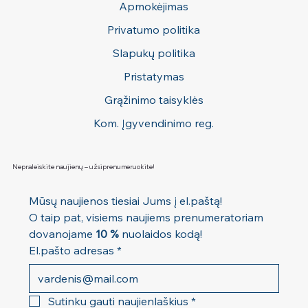
Apmokėjimas
Privatumo politika
Slapukų politika
Pristatymas
Grąžinimo taisyklės
Kom. Įgyvendinimo reg.
Nepraleiskite naujienų – užsiprenumeruokite!
Mūsų naujienos tiesiai Jums į el.paštą! 
O taip pat, visiems naujiems prenumeratoriam 
dovanojame 
10 %
 nuolaidos kodą!
El.pašto adresas
*
Sutinku gauti naujienlaškius
*