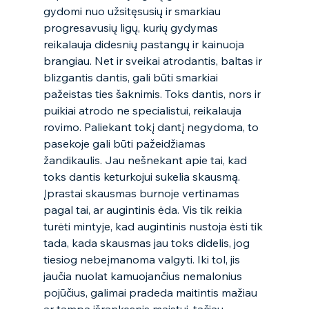
gydomi nuo užsitęsusių ir smarkiau 
progresavusių ligų, kurių gydymas 
reikalauja didesnių pastangų ir kainuoja 
brangiau. Net ir sveikai atrodantis, baltas ir 
blizgantis dantis, gali būti smarkiai 
pažeistas ties šaknimis. Toks dantis, nors ir 
puikiai atrodo ne specialistui, reikalauja 
rovimo. Paliekant tokį dantį negydoma, to 
pasekoje gali būti pažeidžiamas 
žandikaulis. Jau nešnekant apie tai, kad 
toks dantis keturkojui sukelia skausmą. 
Įprastai skausmas burnoje vertinamas 
pagal tai, ar augintinis ėda. Vis tik reikia 
turėti mintyje, kad augintinis nustoja ėsti tik 
tada, kada skausmas jau toks didelis, jog 
tiesiog nebeįmanoma valgyti. Iki tol, jis 
jaučia nuolat kamuojančius nemalonius 
pojūčius, galimai pradeda maitintis mažiau 