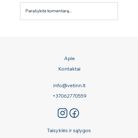
9 mitai apie erkes
Parašykite komentarą...
Apie
Kontaktai
info@vetinn.lt
+37062770559
Taisyklės ir sąlygos