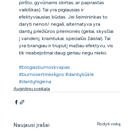
piršto, gyvūnams skirtas, ar paprastas 
vaikiškas). Tai yra pigiausias ir 
efektyviausias būdas. Jei šeimininkas to 
daryti nenori/ negali, alternatyva yra 
dantų priežiūros priemonės (geliai, skysčiai 
į vandenį, kramtukai, specialūs žaislai). Tai 
yra brangiau ir truputį mažiau efektyvu, vis 
tik neabejotinai daug geriau negu nieko.  
#blogasburnoskvapas
#burnosertmėsligos
#dantųbūklė
#dantųhigiena
Augintinių sveikata
Rodyti viską
Naujausi įrašai