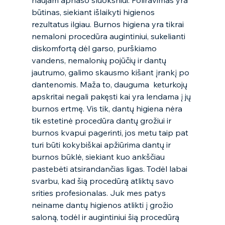
naujam apnašo sluoksniui. Poliravimas yra 
būtinas, siekiant išlaikyti higienos 
rezultatus ilgiau. Burnos higiena yra tikrai 
nemaloni procedūra augintiniui, sukelianti 
diskomfortą dėl garso, purškiamo 
vandens, nemalonių pojūčių ir dantų 
jautrumo, galimo skausmo kišant įrankį po 
dantenomis. Maža to, dauguma  keturkojų 
apskritai negali pakęsti kai yra lendama į jų 
burnos ertmę. Vis tik, dantų higiena nėra 
tik estetinė procedūra dantų grožiui ir 
burnos kvapui pagerinti, jos metu taip pat 
turi būti kokybiškai apžiūrima dantų ir 
burnos būklė, siekiant kuo ankščiau 
pastebėti atsirandančias ligas. Todėl labai 
svarbu, kad šią procedūrą atliktų savo 
srities profesionalas. Juk mes patys 
neiname dantų higienos atlikti į grožio 
saloną, todėl ir augintiniui šią procedūrą 