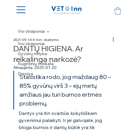
Visi straipsniai
2021-05-14
4 min. skaitymo
Visi straipsniai
DANTŲ HIGIENA. Ar
Gyvūnų mityba
reikalinga narkozė?
Augintinių sveikata
Atnaujinta:
2025-01-20
Dresūra
Statistika rodo, jog maždaug 80 – 
85% gyvūnų virš 3 – ejų metų 
amžiaus jau turi burnos ertmės 
problemų. 
Dantys yra itin svarbūs kokybiškam 
gyvenimui palaikyti. Ir jei galvojate, jog 
bloga burnos ir dantų būklė yra tik 