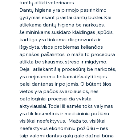
turėtų atlikti veterinaras. 
Dantų higiena yra pirmojo pasirinkimo 
gydymas esant prastai dantų būklei. Kai 
atliekama dantų higiena be narkozės, 
šeimininkams susidaro klaidingas įspūdis, 
kad liga yra tinkamai diagnozuota ir 
išgydyta, visos problemas keliančios 
apnašos pašalintos, o maža to procedūra 
atlikta be skausmo, streso ir migdymo.  
Deja,  atliekant šią procedūrą be narkozės, 
yra neįmanoma tinkamai išvalyti linijos 
palei dantenas ir po jomis. O būtent šios 
vietos yra pačios svarbiausios, nes 
patologiniai procesai čia vyksta 
aktyviausiai. Todėl iš esmės toks valymas 
yra tik kosmetinis ir medicininiu požiūriu 
visiškai neefektyvus.  Maža to, visiškai 
neefektyvus ekonominiu požiūriu – nes 
taip valomi dantys galų gale dažnai būna 