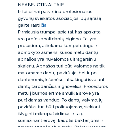
NEABEJOTINAI TAIP. 
Ir tai pilnai patvirtina profesionalios 
gyvūnų sveikatos asociacijos. Jų sąrašą 
galite rasti 
čia
.  
Pirmiausia trumpai apie tai, kas apskritai 
yra profesionali dantų higiena. Tai yra 
procedūra, atliekama kompetetingo ir 
apmokyto asmens, kurios metu dantų 
apnašos yra nuvalomos ultragarsiniu 
skaleriu. Apnašos turi būti valomos ne tik 
matomame dantų paviršiuje, bet ir po 
dantenomis, kišenėse, atsakingai išvalant 
dantų tarpdančius ir griovelius. Procedūros 
metu į burnos ertmę smulkia srove yra 
purškiamas vanduo. Po dantų valymo, jų 
paviršius turi būti poliruojamas, siekiant 
išlyginti mikropažeidimus ir taip 
sumažinant erdvę  kauptis bakterijoms ir 