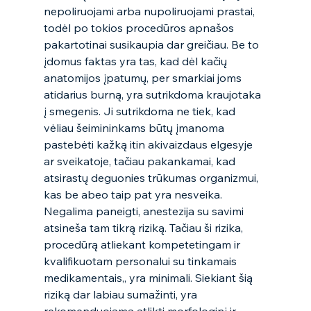
nepoliruojami arba nupoliruojami prastai, 
todėl po tokios procedūros apnašos 
pakartotinai susikaupia dar greičiau. Be to 
įdomus faktas yra tas, kad dėl kačių 
anatomijos įpatumų, per smarkiai joms 
atidarius burną, yra sutrikdoma kraujotaka 
į smegenis. Ji sutrikdoma ne tiek, kad 
vėliau šeimininkams būtų įmanoma 
pastebėti kažką itin akivaizdaus elgesyje 
ar sveikatoje, tačiau pakankamai, kad 
atsirastų deguonies trūkumas organizmui, 
kas be abeo taip pat yra nesveika. 
Negalima paneigti, anestezija su savimi 
atsineša tam tikrą riziką. Tačiau ši rizika, 
procedūrą atliekant kompetetingam ir 
kvalifikuotam personalui su tinkamais 
medikamentais,, yra minimali. Siekiant šią 
riziką dar labiau sumažinti, yra 