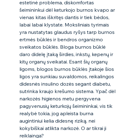
estetinė problema, diskomfortas 
šeimininkui dėl keturkojo burnos kvapo ar 
vienas kitas iškritęs dantis ir tiek bėdos, 
labai labai klystate. Moksliniais tyrimais 
yra nustatytas glaudus ryšys tarp burnos 
ertmės būklės ir bendros organizmo 
sveikatos būklės. Bloga burnos būklė 
daro didelę įtaką širdies, inkstų, kepenų ir 
kitų organų sveikatai. Esant šių organų 
ligoms, blogos burnos būklės įtakoje šios 
ligos yra sunkiau suvaldomos, reikalingos 
didesnės insulino dozės segant diabetu, 
sutrinka kraujo krešumo sistema. Ypač dėl 
narkozės higienos metu pergyvena 
pagyvenusių keturkojų šeimininkai, vis tik 
realybė tokia, jog apleista burna 
augintiniui kelia didesnę riziką, nei 
kokybiškai atlikta narkozė. O ar tikrai ji 
reiklainga? 