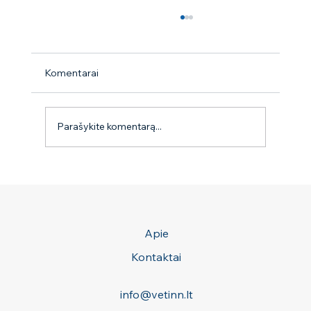
Komentarai
Parašykite komentarą...
Seminaras ,,Gudrybės auginantiems kelis
šunis‘‘
Apie
Kontaktai
info@vetinn.lt