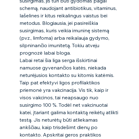
susirgimas, jis turi būti gydomas pagal 
schemą, naudojant antibiotikus, vitaminus, 
lašelines ir kitus reikalingus vaistus bei 
metodus. Blogiausia, jei pasireiškia 
susirgimas, kuris veikia imuninę sistemą 
(pvz., limfoma) arba reikalauja gydymo, 
silpninančio imunitetą. Tokiu atveju 
prognozė labai bloga. 
Labai retai šia liga serga išskirtinai 
namuose gyvenančios katės, niekada 
neturėjusios kontakto su kitomis katėmis. 
Taip pat efektyvi ligos profilaktikos 
priemonė yra vakcinacija. Vis tik, kaip ir 
visos vakcinos, tai neapsaugo nuo 
susirgimo 100 %. Todėl net vakcinuotai 
katei, įtariant galima kontaktą reikėtų atlikti 
testą. Jis neturėtų būti atliekamas 
ankščiau, kaip trisdešimt dienų po 
kontakto. Apskritai geros praktikos 