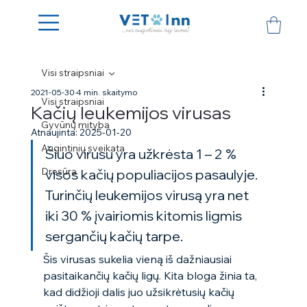
Visi straipsniai
2021-05-30
4 min. skaitymo
Visi straipsniai
Kačių leukemijos virusas
Gyvūnų mityba
Atnaujinta:
2025-01-20
Augintinių sveikata
Šiuo virusu yra užkrėsta 1 – 2 % 
Dresūra
visos kačių populiacijos pasaulyje. 
Turinčių leukemijos virusą yra net 
iki 30 % įvairiomis kitomis ligmis 
sergančių kačių tarpe. 
Šis virusas sukelia vieną iš dažniausiai 
pasitaikančių kačių ligų. Kita bloga žinia ta, 
kad didžioji dalis juo užsikrėtusių kačių 