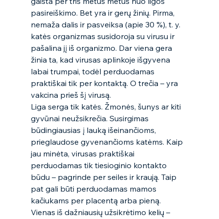
gaišta per tris metus metus nuo ligos 
pasireiškimo. Bet yra ir gerų žinių. Pirma, 
nemaža dalis ir pasveiksa (apie 30 %), t. y. 
katės organizmas susidoroja su virusu ir 
pašalina jį iš organizmo. Dar viena gera 
žinia ta, kad virusas aplinkoje išgyvena  
labai trumpai, todėl perduodamas 
praktiškai tik per kontaktą. O trečia – yra 
vakcina prieš šį virusą. 
Liga serga tik katės. Žmonės, šunys ar kiti 
gyvūnai neužsikrečia. Susirgimas 
būdingiausias į lauką išeinančioms, 
prieglaudose gyvenančioms katėms. Kaip 
jau minėta, virusas praktiškai 
perduodamas tik tiesioginio kontakto 
būdu – pagrinde per seiles ir kraują. Taip 
pat gali būti perduodamas mamos 
kačiukams per placentą arba pieną. 
Vienas iš dažniausių užsikrėtimo kelių – 