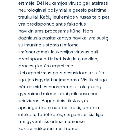
ertmėje. Dėl leukemijos viruso gali atsirasti 
neurologiniai požymiai, elgeesio pakitimai, 
traukuliai. Kačių leukemijos virusas taip pat 
yra predisponuojantis faktorius 
navikiniams procesams kūne. Nors 
dažniausia pasitaikantys navikai yra susiję 
su imunine sistema (limfoma, 
limfosarkoma), leukemijos virusas gali 
predisponuoti ir bet kokį kitą navikinį 
procesą katės organizme. 
Jei organizmas pats nesusidoroja su šia 
liga, jos išgydyti neįmanoma. Vis tik ši liga 
nėra ir mirties nuosprendis. Tokių kačių 
gyvenimo trukmė labai priklauso nuo 
priežiūros. Pagrindinis tikslas yra 
apsaugoti katę nuo bet kokių antrinių 
infekcijų. Todėl katės, sergančios šia liga 
turi gyventi išskirtinai namuose, 
kontraindikuotini net trumpi 