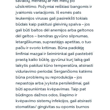
savaičių, mėnesių ar net metų po 
užsikrėtimo. Požymiai reiškiasi bangomis ir 
įvairiomis variacijomis. Iš esmės pats 
leukemijos virusas gali pasireikšti tokiais 
būdais kaip pakitusi gleivinių spalva – jos 
gali būti baltos dėl anemijos arba geltonos 
dėl geltos – bendras gyvūno silpnumas, 
letargiškumas, suprastėjęs apetitas, o tuo 
pačiu ir svorio kritimas. Būna padidėję 
limfiniai mazgai ir šeimininkai gali pastebėti 
prastą kailio būklę, gyvūnui kurį laiką gali 
laikytis pakilusi kūno temperatūra, atsirasti 
viduriavimo periodai. Sergančioms katėms 
būna problemų su reprodukcija – jos 
nepastoja arba įvyksta persileidimai, gali 
būti apsunkintas kvėpavimas. Taip pat 
būdingos dažnos odos, šlapimo ir 
kvėpavimo sistemų infekcijos, gali atsirasti 
stomatitas/ gingivitas su opomis burnos 