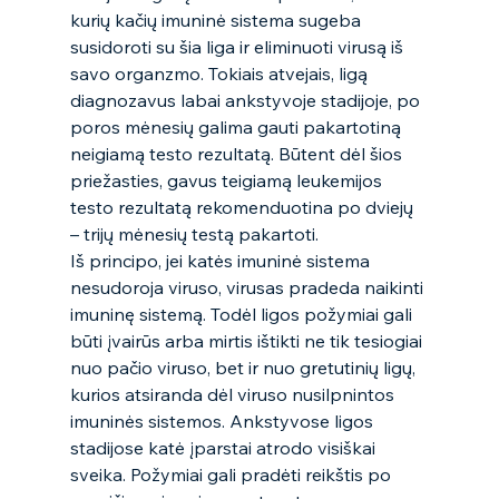
kurių kačių imuninė sistema sugeba 
susidoroti su šia liga ir eliminuoti virusą iš 
savo organzmo. Tokiais atvejais, ligą 
diagnozavus labai ankstyvoje stadijoje, po 
poros mėnesių galima gauti pakartotiną 
neigiamą testo rezultatą. Būtent dėl šios 
priežasties, gavus teigiamą leukemijos 
testo rezultatą rekomenduotina po dviejų 
– trijų mėnesių testą pakartoti.  
Iš principo, jei katės imuninė sistema 
nesudoroja viruso, virusas pradeda naikinti 
imuninę sistemą. Todėl ligos požymiai gali 
būti įvairūs arba mirtis ištikti ne tik tesiogiai 
nuo pačio viruso, bet ir nuo gretutinių ligų, 
kurios atsiranda dėl viruso nusilpnintos 
imuninės sistemos. Ankstyvose ligos 
stadijose katė įparstai atrodo visiškai 
sveika. Požymiai gali pradėti reikštis po 