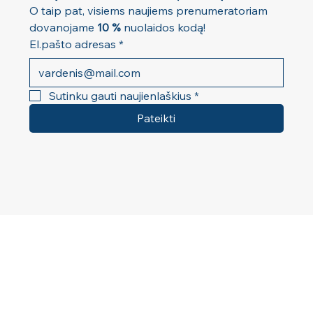
O taip pat, visiems naujiems prenumeratoriam 
dovanojame 
10 %
 nuolaidos kodą!
El.pašto adresas
*
Sutinku gauti naujienlaškius
*
Pateikti