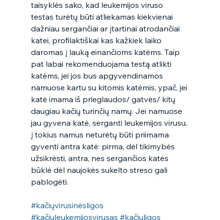
taisyklės sako, kad leukemijos viruso 
testas turėtų būti atliekamas kiekvienai 
dažniau sergančiai ar įtartinai atrodančiai 
katei, profilaktiškai kas kažkiek laiko 
daromas į lauką einančioms katėms. Taip 
pat labai rekomenduojama testą atlikti 
katėms, jei jos bus apgyvendinamos 
namuose kartu su kitomis katėmis, ypač, jei 
katė imama iš prieglaudos/ gatvės/ kitų 
daugiau kačių turinčių namų. Jei namuose 
jau gyvena katė, serganti leukemijos virusu, 
į tokius namus neturėtų būti priimama 
gyventi antra katė: pirma, dėl tikimybės 
užsikrėsti, antra, nes sergančios katės 
būklė dėl naujokės sukelto streso gali 
pablogėti. 
#kačiųvirusinėsligos
#kačiųleukemijosvirusas
#kačiųligos