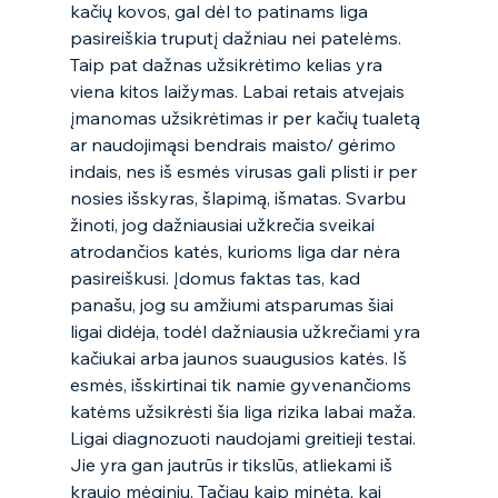
kačių kovos, gal dėl to patinams liga 
pasireiškia truputį dažniau nei patelėms. 
Taip pat dažnas užsikrėtimo kelias yra 
viena kitos laižymas. Labai retais atvejais 
įmanomas užsikrėtimas ir per kačių tualetą 
ar naudojimąsi bendrais maisto/ gėrimo 
indais, nes iš esmės virusas gali plisti ir per 
nosies išskyras, šlapimą, išmatas. Svarbu 
žinoti, jog dažniausiai užkrečia sveikai 
atrodančios katės, kurioms liga dar nėra 
pasireiškusi. Įdomus faktas tas, kad 
panašu, jog su amžiumi atsparumas šiai 
ligai didėja, todėl dažniausia užkrečiami yra 
kačiukai arba jaunos suaugusios katės. Iš 
esmės, išskirtinai tik namie gyvenančioms 
katėms užsikrėsti šia liga rizika labai maža. 
Ligai diagnozuoti naudojami greitieji testai. 
Jie yra gan jautrūs ir tikslūs, atliekami iš 
kraujo mėginių. Tačiau kaip minėta, kai 