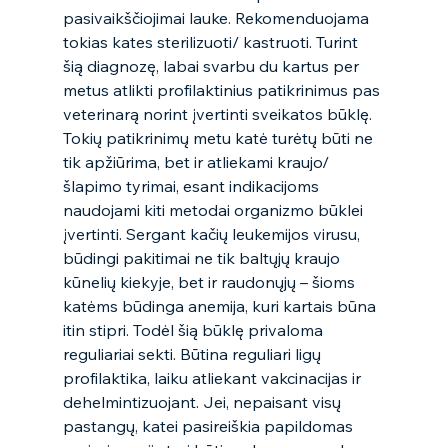
pasivaikščiojimai lauke. Rekomenduojama 
tokias kates sterilizuoti/ kastruoti. Turint 
šią diagnozę, labai svarbu du kartus per 
metus atlikti profilaktinius patikrinimus pas 
veterinarą norint įvertinti sveikatos būklę. 
Tokių patikrinimų metu katė turėtų būti ne 
tik apžiūrima, bet ir atliekami kraujo/ 
šlapimo tyrimai, esant indikacijoms 
naudojami kiti metodai organizmo būklei 
įvertinti. Sergant kačių leukemijos virusu, 
būdingi pakitimai ne tik baltųjų kraujo 
kūnelių kiekyje, bet ir raudonųjų – šioms 
katėms būdinga anemija, kuri kartais būna 
itin stipri. Todėl šią būklę privaloma 
reguliariai sekti. Būtina reguliari ligų 
profilaktika, laiku atliekant vakcinacijas ir 
dehelmintizuojant. Jei, nepaisant visų 
pastangų, katei pasireiškia papildomas 