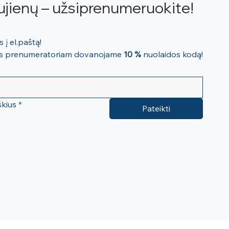
ujienų – užsiprenumeruokite!
Mūsų naujienos tiesiai Jums į el.paštą! 
ems prenumeratoriam dovanojame 
10 %
 nuolaidos kodą!
škius
*
Pateikti