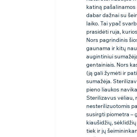
katiną pašalinamos a
dabar dažnai su šei
laiko. Tai ypač sva
prasidėti ruja, kurio
Nors pagrindinis šio
gaunama ir kitų nau
augintiniui sumažėja 
gentainiais. Nors ka
(ją gali žymėti ir pa
sumažėja. Sterilizavu
pieno liaukos navika
Sterilizavus vėliau, 
nesterilizuotomis pa
susirgti piometra – 
kiaušidžių, sėklidži
tiek ir jų šeimininka