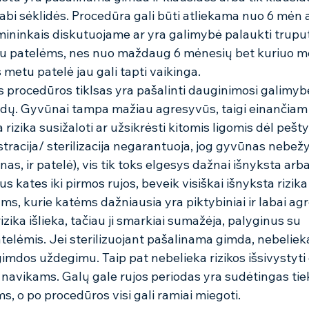
bi sėklidės. Procedūra gali būti atliekama nuo 6 mėn a
mininkais diskutuojame ar yra galimybė palaukti truput
rbu patelėms, nes nuo maždaug 6 mėnesių bet kuriuo me
s metu patelė jau gali tapti vaikinga.
s procedūros tiklsas yra pašalinti dauginimosi galimybe
dų. Gyvūnai tampa mažiau agresyvūs, taigi einančiam 
rizika susižaloti ar užsikrėsti kitomis ligomis dėl pešty
stracija/ sterilizacija negarantuoja, jog gyvūnas nebežy
tinas, ir patelė), vis tik toks elgesys dažnai išnyksta arb
s kates iki pirmos rujos, beveik visiškai išnyksta rizika 
ms, kurie katėms dažniausia yra piktybiniai ir labai agr
rizika išlieka, tačiau ji smarkiai sumažėja, palyginus su 
telėmis. Jei sterilizuojant pašalinama gimda, nebelieka
gimdos uždegimu. Taip pat nebelieka rizikos išsivystyti
ų navikams. Galų gale rujos periodas yra sudėtingas ti
ms, o po procedūros visi gali ramiai miegoti.  