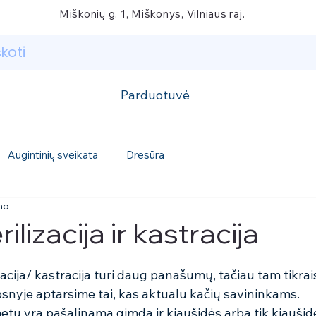
Miškonių g. 1, Miškonys, Vilniaus raj.
Parduotuvė
Augintinių sveikata
Dresūra
mo
ilizacija ir kastracija
izacija/ kastracija turi daug panašumų, tačiau tam tikrai
ipsnyje aptarsime tai, kas aktualu kačių savininkams. 
 metu yra pašalinama gimda ir kiaušidės arba tik kiaušid