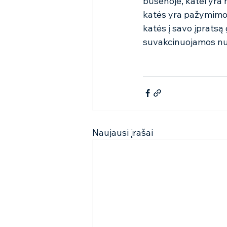
būsenoje, katei yra
katės yra pažymimos,
katės į savo įpratsą
suvakcinuojamos nuo
Naujausi įrašai