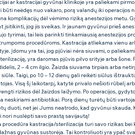
cijai ar kastracijai gyvūnai klinikoje yra paliekami pirmo
i būti neėdęs nuo vakaro, porą valandų iki operacijos 
na komplikacijų dėl vėmimo riziką anestezijos metu. G
t įsitikinti, jog jis sveikas. Ir jaunam gyvūnui prieš anes
o tyrimai, tai leis parinkti tinkamiausią anestezijos pro
r trumpoms procedūroms. Kastracija atliekama vienu a
ityje. Įdomu yra tai, jog pjūviai nėra siuvami, o paliekami
erilizaciją, yra daromas pjūvis pilvo srityje arba šone. P
elis, 2 – 4 cm ilgio. Žaizda siuvama tirpiais arba netirpi
ūle. Taigi, po 10 – 12 dienų gali reikėti siūlus ištraukti,
jas. Visą šį laikotarpį, katytė privalo nešioti rūbelį ar
vengti rizikos dėl žaizdos laižymo. Po operacijos, gydy
ba neskiriami antibiotikai. Porą dienų turėtų būti vartoj
tų duoti, net jei Jums neatrodo, kad gyvūnui skauda. K
i nori nuslėpti savo prastą savijautą! 
a procedūra kastracija/sterilizacija turi savo rizikas bei 
ažnas gyvūnas sustorėja. Tai kontroliuoti yra ypač sva