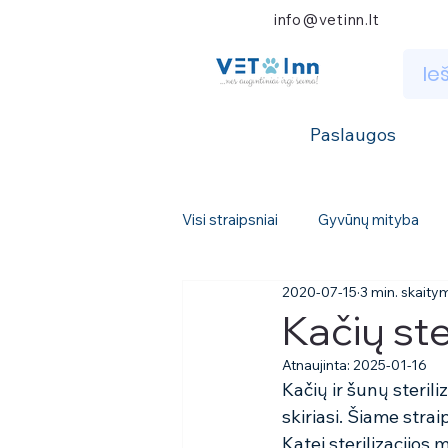
info@vetinn.lt
Paslaugos
Visi straipsniai
Gyvūnų mityba
2020-07-15
3 min. skaity
Kačių ster
Atnaujinta:
2025-01-16
Kačių ir šunų steril
skiriasi. Šiame stra
Katei sterilizacijos