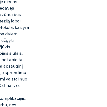
je dienos 
negavęs 
yvūnui bus 
teziją labai 
tokolą, kas yra 
rba dviem 
 užgyti 
jūvis 
ais siūlais, 
 bet apie tai 
ba apsauginį 
tojo sprendimu 
ami vaistai nuo 
atinai yra 
komplikacijas. 
rbu, nes 