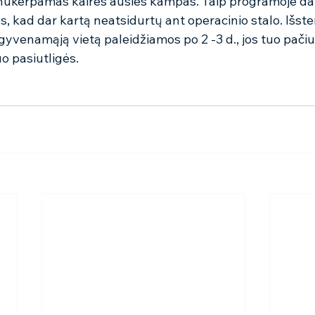
 nukerpamas kairės ausies kampas. Taip programoje da
 kad dar kartą neatsidurtų ant operacinio stalo. Išster
 gyvenamąją vietą paleidžiamos po 2 -3 d., jos tuo pačiu 
 pasiutligės.  