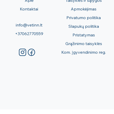
Apie
Taisyklės ir sąlygos
Kontaktai
Apmokėjimas
Privatumo politika
info@vetinn.lt
Slapukų politika
+37062770559
Pristatymas
Grąžinimo taisyklės
Kom. Įgyvendinimo reg.