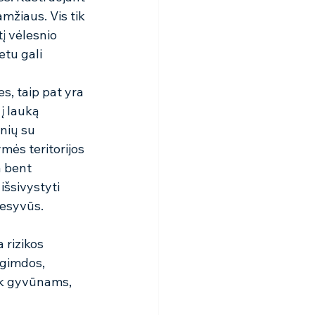
mžiaus. Vis tik 
į vėlesnio 
tu gali 
s, taip pat yra 
į lauką 
nių su 
mės teritorijos 
a bent 
išsivystyti 
esyvūs.  
 rizikos 
 gimdos, 
ek gyvūnams, 