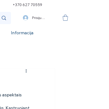
+370 627 70559
Prisijungti
Informacija
s aspektais 
ės. Kastruojant 