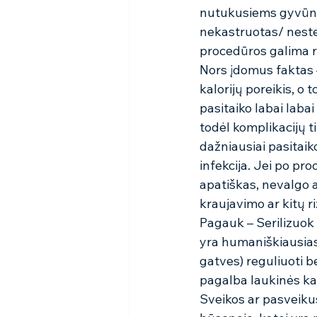
nutukusiems gyvūnams
nekastruotas/ nester
procedūros galima ri
Nors įdomus faktas 
kalorijų poreikis, o 
pasitaiko labai labai
todėl komplikacijų t
dažniausiai pasitaiko
infekcija. Jei po pr
apatiškas, nevalgo ar
kraujavimo ar kitų riz
Pagauk – Serilizuok
yra humaniškiausias 
gatves) reguliuoti b
pagalba laukinės ka
Sveikos ar pasveikusi