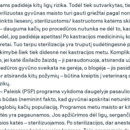
 padidėja kitų ligų rizika. Todėl tiek sutvarkytas, tiek
ilizuotas gyvūnas maisto turi gauti griežtai pagal nor
nktis liesesnį, sterilizuotoms/ kastruotoms katėms ski
– dauguma kačių po procedūros nutunka ne dėl to, kad
todėl, jog padidėja apetitas! Po kastracijos medicininių k
 retai. Tuo tarpu sterilizacija yra truputį sudėtingesnė 
ikimybė šiek tiek didesnė nei kastracijos metu. Komplik
, jei katė išsilaižo žaizdą – ji paraudonuoja, atsiranda 
ocedūros gyvūno sveikata ne gerėja, o blogėja – jis pasi
 atsiranda kitų požymių – būtina kreiptis į veterinarą dė
ikų.  
 – Paleisk (PSP) programa vykdoma daugelyje pasaulio v
būdas (neminint fakto, kad gyvūnai apskritai neturėtų 
eglobių kačių populiaciją. Programos metu maisto ar kit
tės yra pagaunamos. Jos apžiūrimos dėl ligų, serganč
os katės – sterilizuojamos. Po sterilizacijos, dar aneste