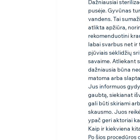
Dažniausiai steriliza
pusėje. Gyvūnas tur
vandens. Tai sumaži
atlikta apžiūra, norin
rekomenduotini krauj
labai svarbus net i
pjūviais sėklidžių sr
savaime. Atliekant st
dažniausia būna nedid
matoma arba slapta si
Jus informuos gydyto
gaubtą, siekianat iš
gali būti skiriami ar
skausmo. Juos reikė
ypač geri aktoriai ka
Kaip ir kiekviena kit
Po šios procedūros d