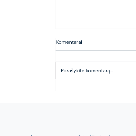
Komentarai
Parašykite komentarą...
Vizitas pas veterinarą. Ką
daryti, kad šuo patirtų kuo
mažiau streso?