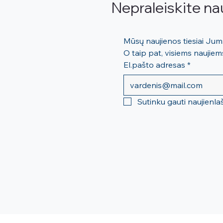
Nepraleiskite na
O taip pat, visiems nauji
El.pašto adresas
*
Sutinku gauti naujienla