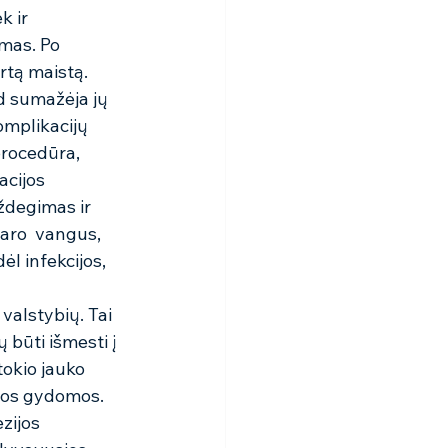
 ir 
mas. Po 
rtą maistą. 
 sumažėja jų 
omplikacijų 
procedūra, 
acijos 
uždegimas ir 
daro  vangus, 
l infekcijos, 
alstybių. Tai 
būti išmesti į 
okio jauko 
ios gydomos. 
zijos 