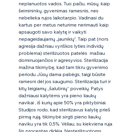
neplanuotos vados. Tuo pačiu, mūsų, kaip 
šeimininkų, gyvenimas ramesnis, nes 
nebelieka rujos laikotarpio. Vadinasi du 
kartus per metus neturime nerimauti kaip 
apsaugoti savo kalytę ir vaikyti 
nepageidaujamų „jaunikių”. Taip pat (nors 
agresija dažniau vyriškos lyties individų 
problema) sterilizuotos patelės  mažiau 
dominuojančios ir agresyvios. Sterilizacija 
mažina tikimybę, kad tam tikru gyvenimo 
periodu Jūsų dama pabėgs, taigi būsite 
ramesni dėl jos saugumo. Sterilizacija turi ir 
kitų teigiamų „šalutinių” poveikių. Patys 
dažniausi kalytėms yra pieno liaukų 
navikai , iš kurių apie 50% yra piktybiniai. 
Studijos rodo, kad sterilizavus kalytę prieš 
pirmą rują, tikimybė sirgti pieno liaukų 
naviku yra tik 0,5%. Vėliau, su kiekviena ruja 
šis procentas didėja. Nesterilizuotoms 