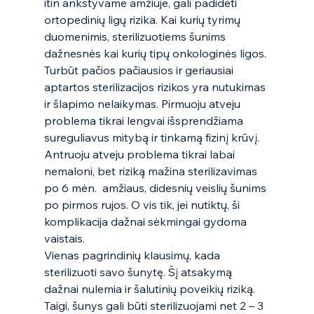
itin ankstyvame amžiuje, gali padidėti 
ortopedinių ligų rizika. Kai kurių tyrimų 
duomenimis, sterilizuotiems šunims 
dažnesnės kai kurių tipų onkologinės ligos. 
Turbūt pačios pačiausios ir geriausiai 
aptartos sterilizacijos rizikos yra nutukimas 
ir šlapimo nelaikymas. Pirmuoju atveju 
problema tikrai lengvai išsprendžiama 
sureguliavus mitybą ir tinkamą fizinį krūvį. 
Antruoju atveju problema tikrai labai 
nemaloni, bet riziką mažina sterilizavimas 
po 6 mėn.  amžiaus, didesnių veislių šunims 
po pirmos rujos. O vis tik, jei nutiktų, ši 
komplikacija dažnai sėkmingai gydoma 
vaistais. 
Vienas pagrindinių klausimų, kada 
sterilizuoti savo šunytę. Šį atsakymą 
dažnai nulemia ir šalutinių poveikių riziką. 
Taigi, šunys gali būti sterilizuojami net 2 – 3 