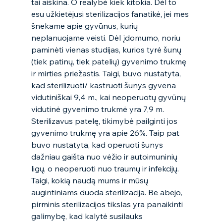
tai aiškina. O realybė kiek kitokia. Dėl to 
esu užkietėjusi sterilizacijos fanatikė, jei mes 
šnekame apie gyvūnus, kurių 
neplanuojame veisti. Dėl įdomumo, noriu 
paminėti vienas studijas, kurios tyrė šunų 
(tiek patinų, tiek patelių) gyvenimo trukmę 
ir mirties priežastis. Taigi, buvo nustatyta, 
kad sterilizuoti/ kastruoti šunys gyvena 
vidutiniškai 9,4 m., kai neoperuotų gyvūnų 
vidutinė gyvenimo trukmė yra 7,9 m. 
Sterilizavus patelę, tikimybė pailginti jos 
gyvenimo trukmę yra apie 26%. Taip pat 
buvo nustatyta, kad operuoti šunys 
dažniau gaišta nuo vėžio ir autoimuninių 
ligų, o neoperuoti nuo traumų ir infekcijų. 
Taigi, kokią naudą mums ir mūsų 
augintiniams duoda sterilizacija. Be abejo, 
pirminis sterilizacijos tikslas yra panaikinti 
galimybę, kad kalytė susilauks 