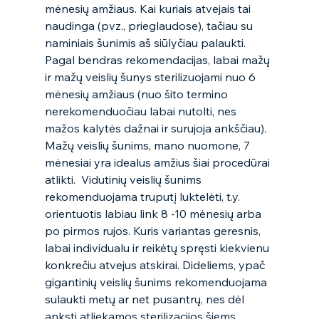
mėnesių amžiaus. Kai kuriais atvejais tai 
naudinga (pvz., prieglaudose), tačiau su 
naminiais šunimis aš siūlyčiau palaukti. 
Pagal bendras rekomendacijas, labai mažų 
ir mažų veislių šunys sterilizuojami nuo 6 
mėnesių amžiaus (nuo šito termino 
nerekomenduočiau labai nutolti, nes 
mažos kalytės dažnai ir surujoja ankščiau). 
Mažų veislių šunims, mano nuomone, 7 
mėnesiai yra idealus amžius šiai procedūrai 
atlikti.  Vidutinių veislių šunims 
rekomenduojama truputį luktelėti, t.y. 
orientuotis labiau link 8 -10 mėnesių arba 
po pirmos rujos. Kuris variantas geresnis, 
labai individualu ir reikėtų spręsti kiekvienu 
konkrečiu atvejus atskirai. Dideliems, ypač 
gigantinių veislių šunims rekomenduojama 
sulaukti metų ar net pusantrų, nes dėl 
anksti atliekamos sterilizacijos šiems 