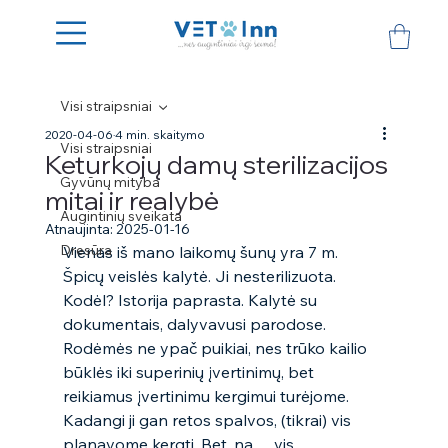
Visi straipsniai
2020-04-06
4 min. skaitymo
Visi straipsniai
Keturkojų damų sterilizacijos
Gyvūnų mityba
mitai ir realybė
Augintinių sveikata
Atnaujinta:
2025-01-16
Dresūra
Vienas iš mano laikomų šunų yra 7 m. 
Špicų veislės kalytė. Ji nesterilizuota. 
Kodėl? Istorija paprasta. Kalytė su 
dokumentais, dalyvavusi parodose. 
Rodėmės ne ypač puikiai, nes trūko kailio 
būklės iki superinių įvertinimų, bet 
reikiamus įvertinimu kergimui turėjome. 
Kadangi ji gan retos spalvos, (tikrai) vis 
planavome kergti. Bet, na… vis 