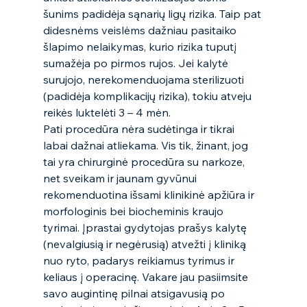
šunims padidėja sąnarių ligų rizika. Taip pat 
didesnėms veislėms dažniau pasitaiko 
šlapimo nelaikymas, kurio rizika tuputį 
sumažėja po pirmos rujos. Jei kalytė 
surujojo, nerekomenduojama sterilizuoti 
(padidėja komplikacijų rizika), tokiu atveju 
reikės luktelėti 3 – 4 mėn.  
Pati procedūra nėra sudėtinga ir tikrai 
labai dažnai atliekama. Vis tik, žinant, jog 
tai yra chirurginė procedūra su narkoze, 
net sveikam ir jaunam gyvūnui 
rekomenduotina išsami klinikinė apžiūra ir 
morfologinis bei biocheminis kraujo 
tyrimai. Įprastai gydytojas prašys kalytę 
(nevalgiusią ir negėrusią) atvežti į kliniką 
nuo ryto, padarys reikiamus tyrimus ir 
keliaus į operacinę. Vakare jau pasiimsite 
savo augintinę pilnai atsigavusią po 