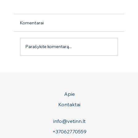
Komentarai
Parašykite komentarą...
Seminaras ,,Gudrybės auginantiems kelis
šunis‘‘
Apie
Kontaktai
info@vetinn.lt
+37062770559