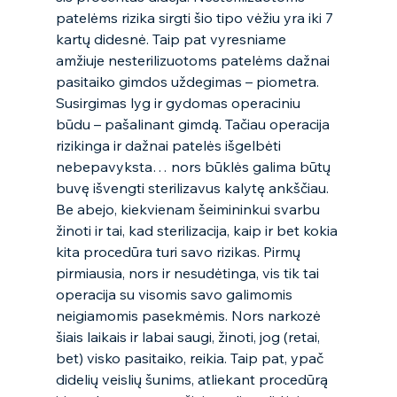
patelėms rizika sirgti šio tipo vėžiu yra iki 7 
kartų didesnė. Taip pat vyresniame 
amžiuje nesterilizuotoms patelėms dažnai 
pasitaiko gimdos uždegimas – piometra. 
Susirgimas lyg ir gydomas operaciniu 
būdu – pašalinant gimdą. Tačiau operacija 
rizikinga ir dažnai patelės išgelbėti 
nebepavyksta… nors būklės galima būtų 
buvę išvengti sterilizavus kalytę ankščiau. 
Be abejo, kiekvienam šeimininkui svarbu 
žinoti ir tai, kad sterilizacija, kaip ir bet kokia 
kita procedūra turi savo rizikas. Pirmų 
pirmiausia, nors ir nesudėtinga, vis tik tai 
operacija su visomis savo galimomis 
neigiamomis pasekmėmis. Nors narkozė 
šiais laikais ir labai saugi, žinoti, jog (retai, 
bet) visko pasitaiko, reikia. Taip pat, ypač 
didelių veislių šunims, atliekant procedūrą 