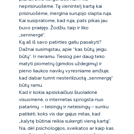
neprisiruošėme. Tą vienintelį kartą kai 
prisiruošėme, mergina surujojo slapta ruja. 
Kai susipratome, kad ruja, pats pikas jau 
buvo praėjęs. Žodžiu, taip ir liko 
„senmergė”.  
Ką aš iš savo patirties galiu pasakyti? 
Dažnai susimąstau, apie “kas būtų, jeigu 
būtų”. Ir neramu. Tiesiog per daug teko 
matyti piometrų (gimdos uždegimų) ir 
pieno liaukos navikų vyresniame amžiuje, 
kad dabar turint nesterilizuotą „senmergę” 
būtų ramu.  
Kad ir kokia apsiskaičiusi šiuolaikinė 
visuomenė, o internetas sprogsta nuo 
patarimų  – teisingų ir neteisingų – sunku 
patikėti, koks vis dar gajus mitas, kad 
„kalytę būtinai reikia sukergti vieną kartą”. 
Na, dėl psichologijos, sveikatos ar kaip kas 