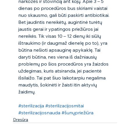
narkozės ir stovinčią ant kojų. Apie 3 – 5 
dienas po procedūros bus skiriami vaistai 
nuo skausmo, gali būti paskirti antibiotikai. 
Bet jaudintis nereikėtų, augintinė turėtų 
jaustis gerai ir ypatingos priežiūros jai 
nereikės. Tik visas 10 – 12 dienų iki siūlų 
ištraukimo (ir daugmaž dienelę po to), yra 
būtina nešioti apsauginę apykaklę. Tai 
daryti būtina, nes viena iš dažniausių 
problemų po šios procedūros yra žaizdos 
uždegimas, kuris atsiranda, jei pacientė 
išsilaižo. Tai pat šiuo laikotarpiu negalima 
maudytis, šokinėti ir žaisti itin aktyvių 
žaidimų. 
#sterilizacija
#sterilizacijosmitai
#sterilizacijosnauda
#šunųpriežiūra
Dresūra