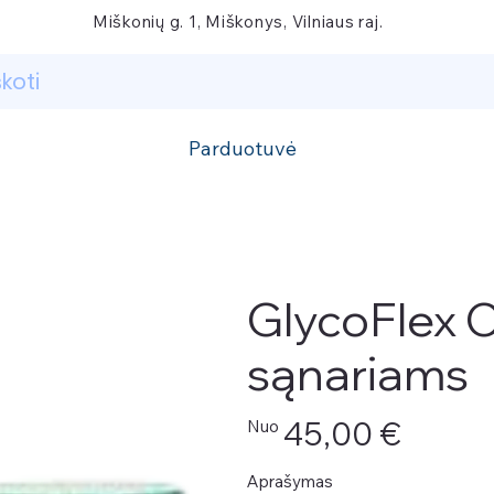
Miškonių g. 1, Miškonys, Vilniaus raj.
Parduotuvė
GlycoFlex C
sąnariams
Kaina
45,00 €
Nuo
Aprašymas