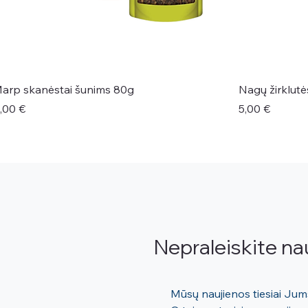
arp skanėstai šunims 80g
Nagų žirklut
aina
Kaina
,00 €
5,00 €
Nepraleiskite na