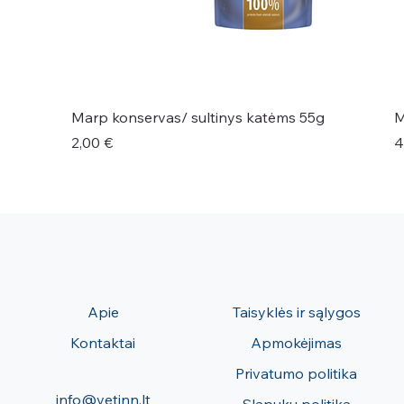
Marp konservas/ sultinys katėms 55g
M
Kaina
K
2,00 €
4
Apie
Taisyklės ir sąlygos
Kontaktai
Apmokėjimas
Privatumo politika
info@vetinn.lt
Slapukų politika