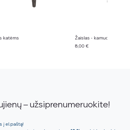
ės katėms
Žaislas - kamuoliukas šu
Kaina
8,00 €
ujienų – užsiprenumeruokite!
Mūsų naujienos tiesiai Jums į el.paštą! 