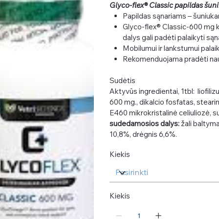
Glyco-flex® Classic papildas šun
Papildas sąnariams – šuniuka
Glyco-flex® Classic-600 mg kr
dalys gali padėti palaikyti sąn
Mobilumui ir lankstumui palaik
Rekomenduojama pradėti nau
Sudėtis
Aktyvūs ingredientai, 1tbl: liofiliz
600 mg., dikalcio fosfatas, steari
E460 mikrokristalinė celiuliozė, su
sudedamosios dalys:
žali baltymai
10,8%, drėgnis 6,6%.
Kiekis
Kiekis