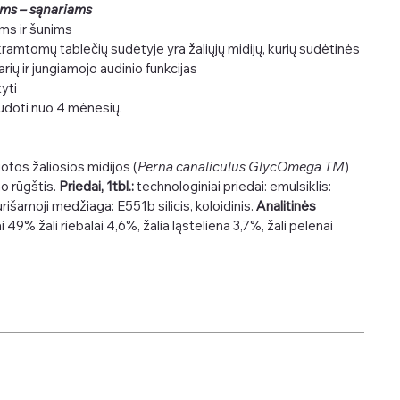
ims – sąnariams
ms ir šunims
amtomų tablečių sudėtyje yra žaliųjų midijų, kurių sudėtinės
arių ir jungiamojo audinio funkcijas
yti
doti nuo 4 mėnesių.
uotos žaliosios midijos (
Perna canaliculus
GlycOmega TM
)
no rūgštis.
Priedai, 1tbl.:
technologiniai priedai: emulsiklis:
rišamoji medžiaga: E551b silicis, koloidinis.
Analitinės
 49% žali riebalai 4,6%, žalia ląsteliena 3,7%, žali pelenai