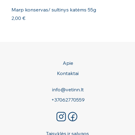
Marp konservas/ sultinys katėms 55g
Kaina
2,00 €
Apie
Kontaktai
info@vetinn.lt
+37062770559
Taisyklės ir sąlygos