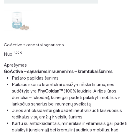
GoActive skanėstai sąnariams
Kaina
4,00 €
Nuo
Aprašymas
GoActive – sąnariams ir raumenims – kramtukai šunims
Pašaro papildas šunims
Puikaus skonio kramtukai pasižymi išskirtinumu, nes
sudėtyje yra
PhyCoidan™
(100% laukiniai Airijos jūros
dumbliai – fukoidai), kurie gali padėti palaikyti mobilius ir
lanksčius sąnarius bei raumenų sveikatą
Jūros antioksidantai gali padėti neutralizuoti laisvuosius
radikalus visų amžių ir veislių šunims
Kartu su antioksidantais, mineralais ir vitaminais gali padėti
palaikyti jungiamąjį bei kremzlinį audinius mobilius, kad