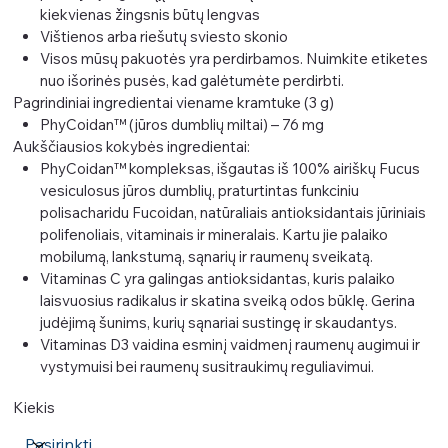
kiekvienas žingsnis būtų lengvas
Vištienos arba riešutų sviesto skonio
Visos mūsų pakuotės yra perdirbamos. Nuimkite etiketes
nuo išorinės pusės, kad galėtumėte perdirbti.
Pagrindiniai ingredientai viename kramtuke (3 g)
PhyCoidan™ (jūros dumblių miltai) – 76 mg
Aukščiausios kokybės ingredientai:
PhyCoidan™ kompleksas, išgautas iš 100% airiškų Fucus
vesiculosus jūros dumblių, praturtintas funkciniu
polisacharidu Fucoidan, natūraliais antioksidantais jūriniais
polifenoliais, vitaminais ir mineralais. Kartu jie palaiko
mobilumą, lankstumą, sąnarių ir raumenų sveikatą.
Vitaminas C yra galingas antioksidantas, kuris palaiko
laisvuosius radikalus ir skatina sveiką odos būklę. Gerina
judėjimą šunims, kurių sąnariai sustingę ir skaudantys.
Vitaminas D3 vaidina esminį vaidmenį raumenų augimui ir
vystymuisi bei raumenų susitraukimų reguliavimui.
Kiekis