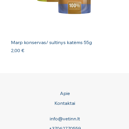
Marp konservas/ sultinys katėms 55g
Kaina
2,00 €
Apie
Kontaktai
info@vetinn.lt
+37062770559