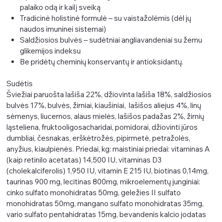
palaiko odą ir kailį sveiką
Tradicinė holistinė formulė – su vaistažolėmis (dėl jų
naudos imuninei sistemai)
Saldžiosios bulvės – sudėtniai angliavandeniai su žemu
glikemijos indeksu
Be pridėtų cheminių konservantų ir antioksidantų.
Sudėtis
Šviežiai paruošta lašiša 22%, džiovinta lašiša 18%, saldžiosios
bulvės 17%, bulvės, žirniai, kiaušiniai, lašišos aliejus 4%, linų
sėmenys, liucernos, alaus mielės, lašišos padažas 2%, žirnių
ląsteliena, fruktooligosacharidai, pomidorai, džiovinti jūros
dumbliai, česnakas, erškėtrožės, pipirmetė, petražolės,
anyžius, kiaulpienės. Priedai, kg: maistiniai priedai: vitaminas A
(kaip retinilo acetatas) 14,500 IU, vitaminas D3
(cholekalciferolis) 1,950 IU, vitamin E 215 IU, biotinas 0,14mg,
taurinas 900 mg, lecitinas 800mg, mikroelementų junginiai:
cinko sulfato monohidratas 50mg, geležies II sulfato
monohidratas 50mg, mangano sulfato monohidratas 35mg,
vario sulfato pentahidratas 15mg, bevandenis kalcio jodatas