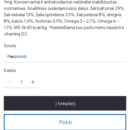
1mg. Konservantai ir antioksidantai: natūraliai stabilizuotas
rozmarinas. Analitinės sudedamosios dalys: žali baltymai 29%,
žali riebalai 13%, žalia ląsteliena 3,5%, žali pelenai 8%, drėgnis
8%, kalcis 1,4%, fosforas 0,9%, Omega 3 – 2,7%, Omega 6 –
1,1%. ME 3640 kcal/kg. *Neleidžiama tuo pačiu metu naudoti ir
vitaminą D2.
Svoris
Kiekis
Į krepšelį
Pirkti