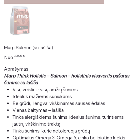
Marp Salmon (su lašiša)
Kaina
23,00 €
Nuo
Aprašymas
Marp Think Holistic – Salmon – holistinis visavertis pašaras
šunims su lašiša
Visų veislių ir visų amžių šunims
Idealus mažiems šuniukams
Be grūdų, lengvai virškinamas sausas ėdalas
Vienas baltymas – lašiša
Tinka alergiškiems šunims, idealus šunims, turintiems
jautrų virškinimo traktą
Tinka šunims, kurie netoleruoja grūdų
Optimalus Omega 3, Omega 6, cinko bei biotino kiekis