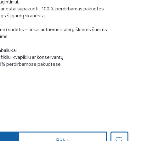
gintiniui.
 skanėstai supakuoti į 100 % perdirbamas pakuotes.
ėgs šį gardų skanėstą.
ė) sudėtis – tinka jautriems ir alergiškiems šunims
nims
i
abaliukai
žiklių, kvapiklių ar konservantų
100% perdirbamose pakuotėse
Pirkti