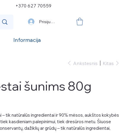
+370 627 70559
Prisijungti
Informacija
Ankstesnis
Kitas
stai šunims 80g
i – tik natūralūs ingredientai ir 90% mėsos, aukštos kokybės
ka tiek kasdieniam palepinimui, tiek dresūros metu. Šiuose
onservantų, dažiklių ar grūdų – tik natūralūs ingredientai,