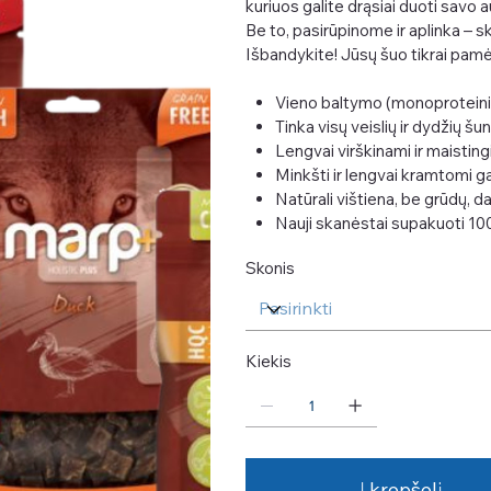
kuriuos galite drąsiai duoti savo au
Be to, pasirūpinome ir aplinka –
Išbandykite! Jūsų šuo tikrai pam
Vieno baltymo (monoproteinin
Tinka visų veislių ir dydžių šu
Lengvai virškinami ir maisting
Minkšti ir lengvai kramtomi g
Natūrali vištiena, be grūdų, da
Nauji skanėstai supakuoti 
Skonis
Kiekis
Į krepšelį