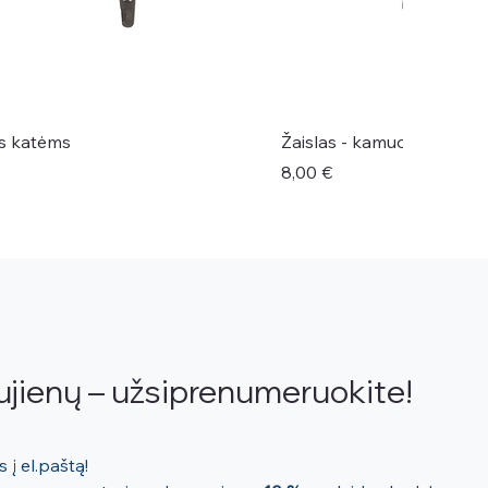
ės katėms
Žaislas - kamuoliukas šu
Kaina
8,00 €
ujienų – užsiprenumeruokite!
Mūsų naujienos tiesiai Jums į el.paštą! 