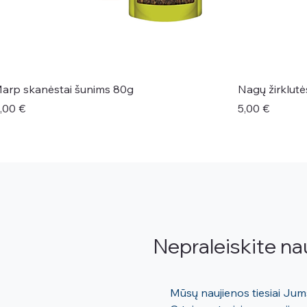
arp skanėstai šunims 80g
Nagų žirklut
aina
Kaina
,00 €
5,00 €
Nepraleiskite na