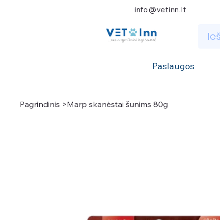
info@vetinn.lt
Paslaugos
Pagrindinis
>
Marp skanėstai šunims 80g