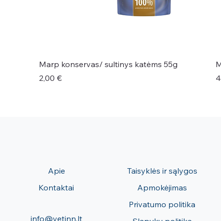
Marp konservas/ sultinys katėms 55g
M
Kaina
K
2,00 €
4
Apie
Taisyklės ir sąlygos
Kontaktai
Apmokėjimas
Privatumo politika
info@vetinn.lt
Slapukų politika