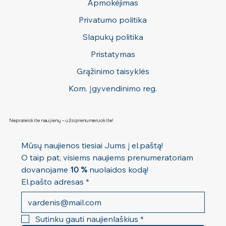
Apmokėjimas
gelis
Kaina
Kaina
Kaina
Kaina
Kaina
Kaina
Pardavimo kaina
Kaina
Kaina
Kaina
Kaina
Kaina
Kaina
Kaina
4,00 €
5,00 €
8,00 €
12,00 €
12,00 €
32,00 €
Nuo
10,00 €
5,00 €
7,50 €
10,00 €
3,50 €
4,00 €
4,00 €
4,50 €
Privatumo politika
Kaina
27,00 €
Slapukų politika
Pristatymas
Grąžinimo taisyklės
Kom. Įgyvendinimo reg.
Nepraleiskite naujienų – užsiprenumeruokite!
Mūsų naujienos tiesiai Jums į el.paštą! 
O taip pat, visiems naujiems prenumeratoriam 
dovanojame 
10 %
 nuolaidos kodą!
El.pašto adresas
*
Sutinku gauti naujienlaškius
*