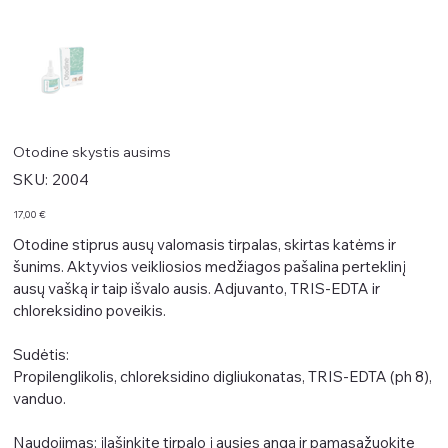
Otodine skystis ausims
SKU
SKU:
2004
2004
Kaina
17,00 €
Otodine stiprus ausų valomasis tirpalas, skirtas katėms ir
šunims. Aktyvios veikliosios medžiagos pašalina perteklinį
ausų vašką ir taip išvalo ausis. Adjuvanto, TRIS-EDTA ir
chloreksidino poveikis.
Sudėtis:
Propilenglikolis, chloreksidino digliukonatas, TRIS-EDTA (ph 8),
vanduo.
Naudojimas: įlašinkite tirpalo į ausies angą ir pamasažuokite