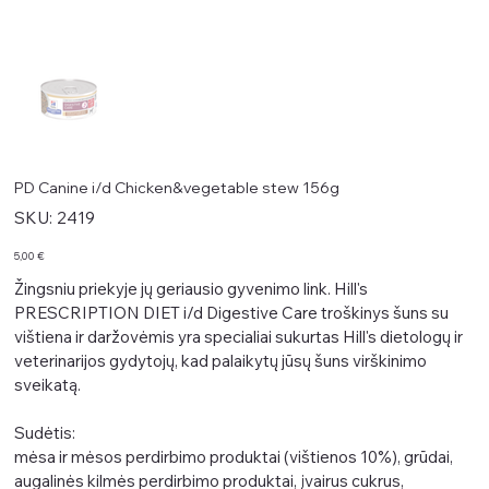
PD Canine i/d Chicken&vegetable stew 156g
SKU
SKU:
2419
2419
Kaina
5,00 €
Žingsniu priekyje jų geriausio gyvenimo link. Hill's
PRESCRIPTION DIET i/d Digestive Care troškinys šuns su
vištiena ir daržovėmis yra specialiai sukurtas Hill's dietologų ir
veterinarijos gydytojų, kad palaikytų jūsų šuns virškinimo
sveikatą.
Sudėtis:
mėsa ir mėsos perdirbimo produktai (vištienos 10%), grūdai,
augalinės kilmės perdirbimo produktai, įvairus cukrus,