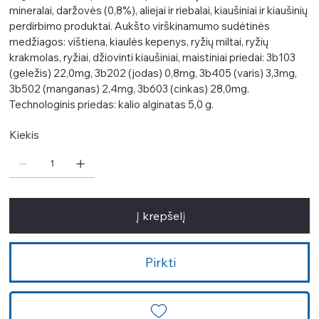
mineralai, daržovės (0,8%), aliejai ir riebalai, kiaušiniai ir kiaušinių
perdirbimo produktai. Aukšto virškinamumo sudėtinės
medžiagos: vištiena, kiaulės kepenys, ryžių miltai, ryžių
krakmolas, ryžiai, džiovinti kiaušiniai, maistiniai priedai: 3b103
(geležis) 22,0mg, 3b202 (jodas) 0,8mg, 3b405 (varis) 3,3mg,
3b502 (manganas) 2,4mg, 3b603 (cinkas) 28,0mg.
Technologinis priedas: kalio alginatas 5,0 g.
Kiekis
Į krepšelį
Pirkti