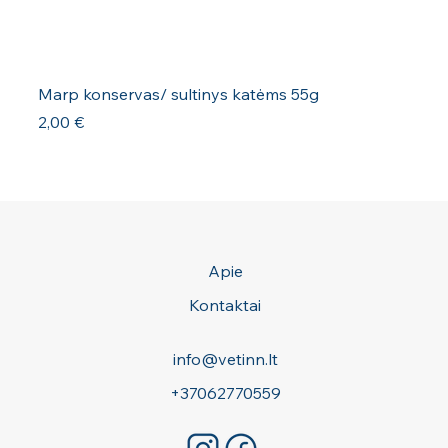
Marp konservas/ sultinys katėms 55g
Kaina
2,00 €
Apie
Kontaktai
info@vetinn.lt
+37062770559