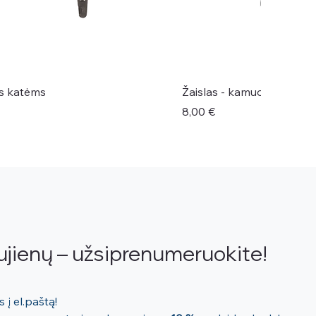
ės katėms
Žaislas - kamuoliukas šu
Kaina
8,00 €
ujienų – užsiprenumeruokite!
Mūsų naujienos tiesiai Jums į el.paštą! 