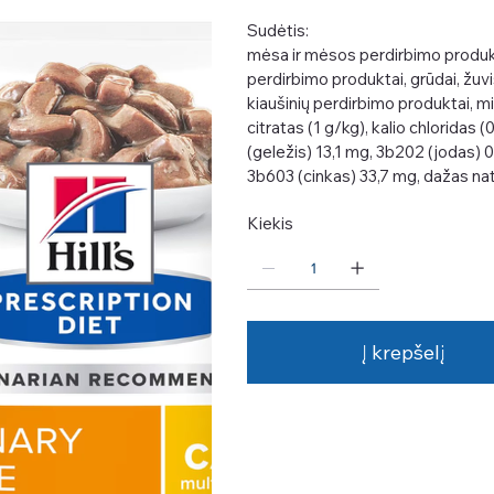
Sudėtis:
mėsa ir mėsos perdirbimo produkt
perdirbimo produktai, grūdai, žuvis
kiaušinių perdirbimo produktai, min
citratas (1 g/kg), kalio chloridas (
(geležis) 13,1 mg, 3b202 (jodas)
3b603 (cinkas) 33,7 mg, dažas nat
Kiekis
Į krepšelį