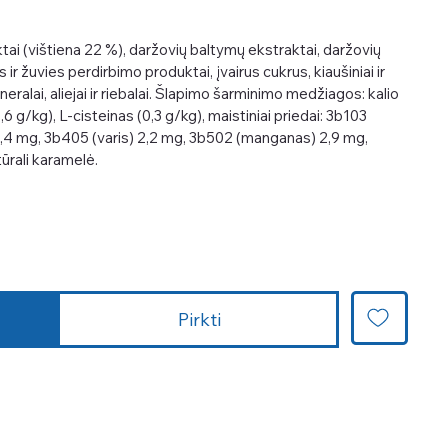
ai (vištiena 22 %), daržovių baltymų ekstraktai, daržovių
 ir žuvies perdirbimo produktai, įvairus cukrus, kiaušiniai ir
eralai, aliejai ir riebalai. Šlapimo šarminimo medžiagos: kalio
0,6 g/kg), L-cisteinas (0,3 g/kg), maistiniai priedai: 3b103
 0,4 mg, 3b405 (varis) 2,2 mg, 3b502 (manganas) 2,9 mg,
ūrali karamelė.
Pirkti