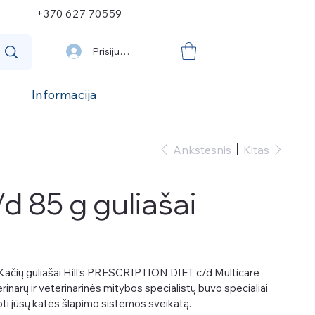
+370 627 70559
Prisijungti
Informacija
Ankstesnis
Kitas
d 85 g guliašai
 Kačių guliašai Hill‘s PRESCRIPTION DIET c/d Multicare
erinarų ir veterinarinės mitybos specialistų buvo specialiai
oti jūsų katės šlapimo sistemos sveikatą.