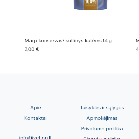
Marp konservas/ sultinys katėms 55g
M
Kaina
K
2,00 €
4
Apie
Taisyklės ir sąlygos
Kontaktai
Apmokėjimas
Privatumo politika
info@vetinn.lt
Slapukų politika