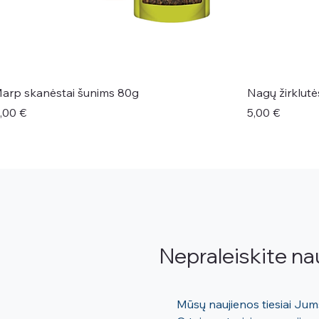
arp skanėstai šunims 80g
Nagų žirklut
aina
Kaina
,00 €
5,00 €
Nepraleiskite na