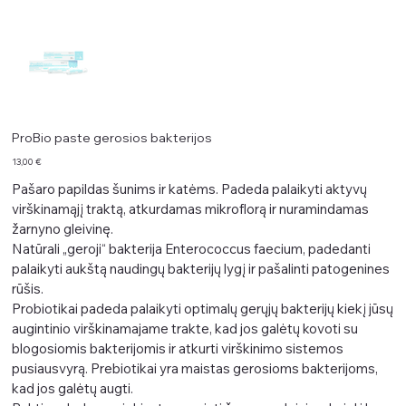
ProBio paste gerosios bakterijos
Kaina
13,00 €
Pašaro papildas šunims ir katėms. Padeda palaikyti aktyvų
virškinamąjį traktą, atkurdamas mikroflorą ir nuramindamas
žarnyno gleivinę.
Natūrali „geroji“ bakterija Enterococcus faecium, padedanti
palaikyti aukštą naudingų bakterijų lygį ir pašalinti patogenines
rūšis.
Probiotikai padeda palaikyti optimalų gerųjų bakterijų kiekį jūsų
augintinio virškinamajame trakte, kad jos galėtų kovoti su
blogosiomis bakterijomis ir atkurti virškinimo sistemos
pusiausvyrą. Prebiotikai yra maistas gerosioms bakterijoms,
kad jos galėtų augti.