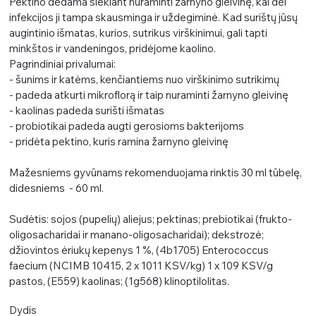
Pektino dedama siekiant nuraminti žarnyno gleivinę, kai dėl
infekcijos ji tampa skausminga ir uždegiminė. Kad surištų jūsų
augintinio išmatas, kurios, sutrikus virškinimui, gali tapti
minkštos ir vandeningos, pridėjome kaolino.
Pagrindiniai privalumai:
- šunims ir katėms, kenčiantiems nuo virškinimo sutrikimų
- padeda atkurti mikroflorą ir taip nuraminti žarnyno gleivinę
- kaolinas padeda surišti išmatas
- probiotikai padeda augti gerosioms bakterijoms
- pridėta pektino, kuris ramina žarnyno gleivinę
Mažesniems gyvūnams rekomenduojama rinktis 30 ml tūbelę,
didesniems - 60 ml.
Sudėtis: sojos (pupelių) aliejus; pektinas; prebiotikai (frukto-
oligosacharidai ir manano-oligosacharidai); dekstrozė;
džiovintos ėriukų kepenys 1 %, (4b1705) Enterococcus
faecium (NCIMB 10415, 2 x 1011 KSV/kg) 1 x 109 KSV/g
pastos, (E559) kaolinas; (1g568) klinoptilolitas.
Dydis