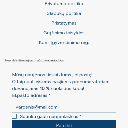
Privatumo politika
Kaina
27,00 €
Slapukų politika
Pristatymas
Grąžinimo taisyklės
Kom. Įgyvendinimo reg.
Nepraleiskite naujienų – užsiprenumeruokite!
Mūsų naujienos tiesiai Jums į el.paštą! 
O taip pat, visiems naujiems prenumeratoriam 
dovanojame 
10 %
 nuolaidos kodą!
El.pašto adresas
*
Sutinku gauti naujienlaškius
*
Pateikti