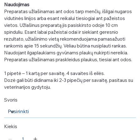
Naudojimas
Preparatas užlašinamas ant odos tarp menčių, išilgai nugaros
vidutinės linijos arba esant reikalui tiesiogiai ant pažeistos
vietos. Užlašinus preparatą jis pasiskirsto odoje 10 cm
spinduliu. Esant labai pažeistai odai ir siekiant geresnio
rezultato, užlašinimo vietą rekomenduojama pamasažuoti
rankomis apie 15 sekundžių. Vėliau būtina nusiplauti rankas.
Naudojant ilgaplaukiams gyvūnams plaukų nukirpti nereikia.
Preparatas užlašinamas praskleidus plaukus, tiesiai ant odos.
1 pipetė – 1 kartą per savaitę, 4 savaites iš eilės.
Dozė gali būti didinama iki 2-3 pipečių per savaitę, pasitaus su
veterinarijos gydytoju.
Svoris
Kiekis