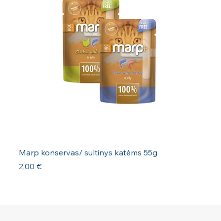
Marp konservas/ sultinys katėms 55g
Kaina
2,00 €