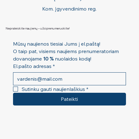
Kom. Įgyvendinimo reg.
Nepraleiskite naujienų – užsiprenumeruokite!
Mūsų naujienos tiesiai Jums į el.paštą! 
O taip pat, visiems naujiems prenumeratoriam 
dovanojame 
10 %
 nuolaidos kodą!
El.pašto adresas
*
Sutinku gauti naujienlaškius
*
Pateikti