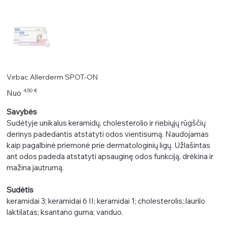
Virbac Allerderm SPOT-ON
Kaina
4,50 €
Nuo
Savybės
Sudėtyje unikalus keramidų, cholesterolio ir riebiųjų rūgščių
derinys padedantis atstatyti odos vientisumą. Naudojamas
kaip pagalbinė priemonė prie dermatologinių ligų. Užlašintas
ant odos padeda atstatyti apsauginę odos funkciją, drėkina ir
mažina jautrumą.
Sudėtis
keramidai 3; keramidai 6 II; keramidai 1; cholesterolis; laurilo
laktilatas; ksantano guma; vanduo.