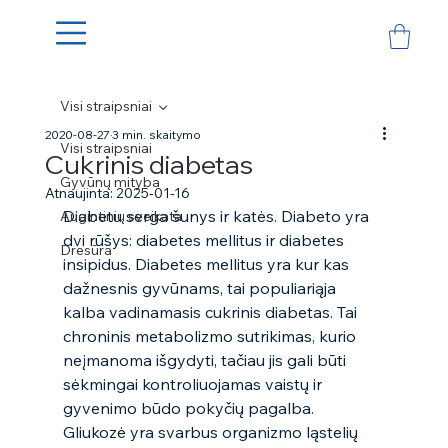
Visi straipsniai
2020-08-27
3 min. skaitymo
Visi straipsniai
Cukrinis diabetas
Gyvūnų mityba
Atnaujinta:
2025-01-16
Diabetu serga šunys ir katės. Diabeto yra 
Augintinių sveikata
dvi rūšys: diabetes mellitus ir diabetes 
Dresūra
insipidus. Diabetes mellitus yra kur kas 
dažnesnis gyvūnams, tai populiariąja 
kalba vadinamasis cukrinis diabetas. Tai 
chroninis metabolizmo sutrikimas, kurio 
neįmanoma išgydyti, tačiau jis gali būti 
sėkmingai kontroliuojamas vaistų ir 
gyvenimo būdo pokyčių pagalba.  
Gliukozė yra svarbus organizmo ląstelių 