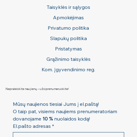
Taisyklės ir sąlygos
Apmokėjimas
Privatumo politika
Slapukų politika
Pristatymas
Grąžinimo taisyklės
Kom. Įgyvendinimo reg.
Nepraleiskite naujienų – užsiprenumeruokite!
Mūsų naujienos tiesiai Jums į el.paštą! 
O taip pat, visiems naujiems prenumeratoriam 
dovanojame 
10 %
 nuolaidos kodą!
El.pašto adresas
*