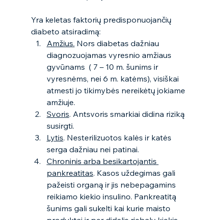
Yra keletas faktorių predisponuojančių 
diabeto atsiradimą: 
Amžius.
 Nors diabetas dažniau 
diagnozuojamas vyresnio amžiaus 
gyvūnams  ( 7 – 10 m. šunims ir 
vyresnėms, nei 6 m. katėms), visiškai 
atmesti jo tikimybės nereikėtų jokiame 
amžiuje. 
Svoris
. Antsvoris smarkiai didina riziką 
susirgti. 
Lytis
. Nesterilizuotos kalės ir katės 
serga dažniau nei patinai. 
Chroninis arba besikartojantis 
pankreatitas
. Kasos uždegimas gali 
pažeisti organą ir jis nebepagamins 
reikiamo kiekio insulino. Pankreatitą 
šunims gali sukelti kai kurie maisto 