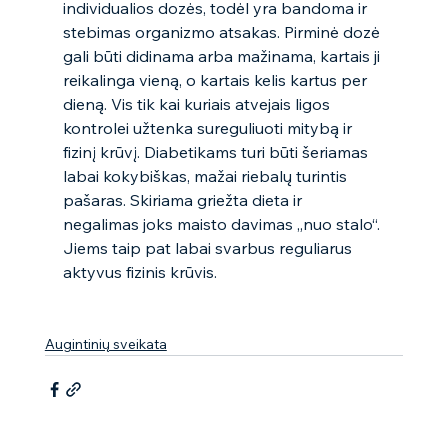
individualios dozės, todėl yra bandoma ir 
stebimas organizmo atsakas. Pirminė dozė 
gali būti didinama arba mažinama, kartais ji 
reikalinga vieną, o kartais kelis kartus per 
dieną. Vis tik kai kuriais atvejais ligos 
kontrolei užtenka sureguliuoti mitybą ir 
fizinį krūvį. Diabetikams turi būti šeriamas 
labai kokybiškas, mažai riebalų turintis 
pašaras. Skiriama griežta dieta ir 
negalimas joks maisto davimas „nuo stalo“. 
Jiems taip pat labai svarbus reguliarus 
aktyvus fizinis krūvis.  
Augintinių sveikata