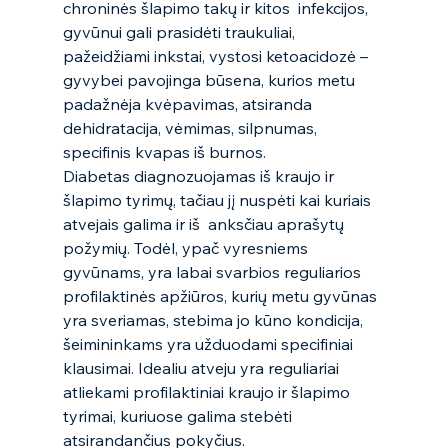
chroninės šlapimo takų ir kitos  infekcijos, 
gyvūnui gali prasidėti traukuliai, 
pažeidžiami inkstai, vystosi ketoacidozė – 
gyvybei pavojinga būsena, kurios metu 
padažnėja kvėpavimas, atsiranda 
dehidratacija, vėmimas, silpnumas, 
specifinis kvapas iš burnos.  
Diabetas diagnozuojamas iš kraujo ir 
šlapimo tyrimų, tačiau jį nuspėti kai kuriais 
atvejais galima ir iš  anksčiau aprašytų 
požymių. Todėl, ypač vyresniems 
gyvūnams, yra labai svarbios reguliarios 
profilaktinės apžiūros, kurių metu gyvūnas 
yra sveriamas, stebima jo kūno kondicija, 
šeimininkams yra užduodami specifiniai 
klausimai. Idealiu atveju yra reguliariai 
atliekami profilaktiniai kraujo ir šlapimo 
tyrimai, kuriuose galima stebėti 
atsirandančius pokyčius.  