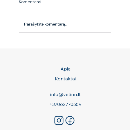
Komentarai
9 mitai apie erkes
Parašykite komentarą...
Apie
Kontaktai
info@vetinn.lt
+37062770559