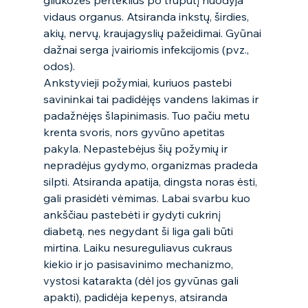
gliukozės perteklius po truputį nuodyja 
vidaus organus. Atsiranda inkstų, širdies, 
akių, nervų, kraujagyslių pažeidimai. Gyūnai 
dažnai serga įvairiomis infekcijomis (pvz., 
odos).   
Ankstyvieji požymiai, kuriuos pastebi 
savininkai tai padidėjęs vandens lakimas ir 
padažnėjęs šlapinimasis. Tuo pačiu metu 
krenta svoris, nors gyvūno apetitas 
pakyla. Nepastebėjus šių požymių ir 
nepradėjus gydymo, organizmas pradeda 
silpti. Atsiranda apatija, dingsta noras ėsti, 
gali prasidėti vėmimas. Labai svarbu kuo 
ankščiau pastebėti ir gydyti cukrinį 
diabetą, nes negydant ši liga gali būti 
mirtina. Laiku nesureguliavus cukraus 
kiekio ir jo pasisavinimo mechanizmo, 
vystosi katarakta (dėl jos gyvūnas gali 
apakti), padidėja kepenys, atsiranda 