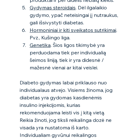
produktai ir per didelis riebalų kiekis. 
Gydymas steroidais
. Dėl ilgalaikio 
gydymo, ypač neteisingai jį nutraukus, 
gali išsivystyti diabetas.
Hormoniniai ir kiti sveikatos sutrikimai
. 
Pvz., Kušingo liga.
Genetika
. Šios ligos tikimybė yra 
perduodama tiek per individualią 
šeimos liniją, tiek ir yra didesnė / 
mažesnė vienai ar kitai veislei.  
Diabeto gydymas labai priklauso nuo 
individualaus atvejo. Visiems žinoma, jog 
diabetas yra gydomas kasdienėmis 
insulino injekcijomis, kurias 
rekomenduojama leisti vis į kitą vietą. 
Reikia žinoti, jog tiksli reikalinga dozė ne 
visada yra nustatoma iš karto. 
Individualiam gyvūnui reikalingos 