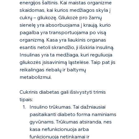
energijos šaltinis. Kai maistas organizme 
skaidomas, kai kurios medžiagos skyla į 
cukrų – gliukozę. Gliukozė pro žarnų 
sienelę yra absorbuojama į kraują, kurio 
pagalba yra transportuojama po visą 
organizmą. Kasa yra liaukinis organas 
esantis netoli skrandžio, ji išskiria insuliną. 
Insulinas yra ta medžiaga, kuri reguliuoja 
gliukozės įsisavinimą ląstelėse. Taip pat jis 
reikalingas riebalų ir baltymų 
metabolizmui.  
Cukrinis diabetas gali išsivystyti trimis 
tipais:  
Insulino trūkumas. Tai dažniausiai 
pasitaikanti diabeto forma naminiams 
gyvūnams. Trūkumas atsiranda, nes 
kasa nefunkcionuoja arba 
funkcionuoja netinkamai ir 