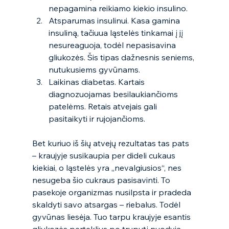
nepagamina reikiamo kiekio insulino. 
Atsparumas insulinui. Kasa gamina 
insuliną, tačiuua ląstelės tinkamai į jį 
nesureaguoja, todėl nepasisavina 
gliukozės. Šis tipas dažnesnis seniems, 
nutukusiems gyvūnams. 
Laikinas diabetas. Kartais 
diagnozuojamas besilaukiančioms 
patelėms. Retais atvejais gali 
pasitaikyti ir rujojančioms. 
Bet kuriuo iš šių atvejų rezultatas tas pats 
– kraujyje susikaupia per dideli cukaus 
kiekiai, o ląstelės yra „nevalgiusios“, nes 
nesugeba šio cukraus pasisavinti. To 
pasekoje organizmas nusilpsta ir pradeda 
skaldyti savo atsargas – riebalus. Todėl 
gyvūnas liesėja. Tuo tarpu kraujyje esantis 