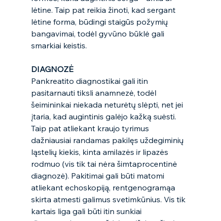
lėtine. Taip pat reikia žinoti, kad sergant 
lėtine forma, būdingi staigūs požymių 
bangavimai, todėl gyvūno būklė gali 
smarkiai keistis. 
DIAGNOZĖ
Pankreatito diagnostikai gali itin 
pasitarnauti tiksli anamnezė, todėl 
šeimininkai niekada neturėtų slėpti, net jei 
įtaria, kad augintinis galėjo kažką suėsti. 
Taip pat atliekant kraujo tyrimus 
dažniausiai randamas pakilęs uždegiminių 
ląstelių kiekis, kinta amilazės ir lipazės 
rodmuo (vis tik tai nėra šimtaprocentinė 
diagnozė). Pakitimai gali būti matomi 
atliekant echoskopiją, rentgenogramąa 
skirta atmesti galimus svetimkūnius. Vis tik 
kartais liga gali būti itin sunkiai 