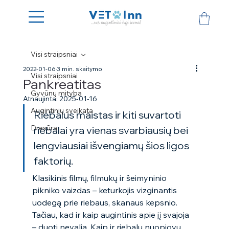
Visi straipsniai
2022-01-06
3 min. skaitymo
Visi straipsniai
Pankreatitas
Gyvūnų mityba
Atnaujinta:
2025-01-16
Augintinių sveikata
Riebalus maistas ir kiti suvartoti 
Dresūra
riebalai yra vienas svarbiausių bei 
lengviausiai išvengiamų šios ligos 
faktorių. 
Klasikinis filmų, filmukų ir šeimyninio 
pikniko vaizdas – keturkojis vizginantis 
uodegą prie riebaus, skanaus kepsnio. 
Tačiau, kad ir kaip augintinis apie jį svajoja 
– duoti nevalia. Kaip ir riebalų nuopjovų 