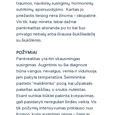
traumos, navikinių susirgimų, hormoninių 
sutrikimų, apsinuodyjimo.  Kartais jo 
priežastis tiesiog nėra žinoma – idiopatinė. 
Vis tik, kaip minėta, labai dažnai 
pankreatitas atsiranda po to kai šuo 
privalgo riebalų arba išrausia šiukšliadėžę 
su šiukšlėmis.  
POŽYMIAI
Pankreatitas yra itin skausmingas 
susirgimas. Augintinis su šia diagnoze 
būna vangus, nevalgus, vemia ir viduriuoja, 
jam pakyla temperatūra. Šeimininkai 
pastebi “maldininko” pozą, kai užpakalis 
pakeltas aukščiau, o snukis nuleistas. 
Esant sunkiai būklei pakinta kvėpavimas, 
gali pasidaryti nereguliari širdies veikla. Vis 
tik požymių intensyvumas priklauso nuo 
formos, kuria augintinis serga – ūmia ar 