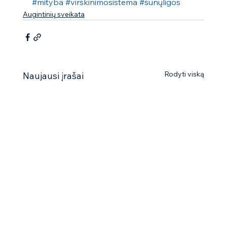
#mityba
#virškinimosistema
#šunųligos
Augintinių sveikata
Rodyti viską
Naujausi įrašai