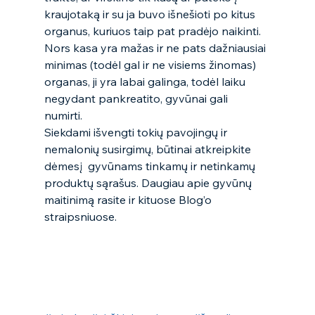
kraujotaką ir su ja buvo išnešioti po kitus 
organus, kuriuos taip pat pradėjo naikinti. 
Nors kasa yra mažas ir ne pats dažniausiai 
minimas (todėl gal ir ne visiems žinomas) 
organas, ji yra labai galinga, todėl laiku 
negydant pankreatito, gyvūnai gali 
numirti.  
Siekdami išvengti tokių pavojingų ir 
nemalonių susirgimų, būtinai atkreipkite 
dėmesį  gyvūnams tinkamų ir netinkamų 
produktų sąrašus. Daugiau apie gyvūnų 
maitinimą rasite ir kituose Blog’o 
straipsniuose. 
Prenumeruoti!