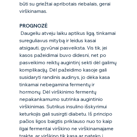
būti su griežtai apribotais riebalais, gerai 
virškinamas.  
PROGNOZĖ
 Daugeliu atveju laiku aptikus ligą, tinkamai 
sureguliavus mitybą ir leidus kasai 
atsigauti, gyvūnai pasveiksta. Vis tik, jei 
kasos pažeidimai buvo didesni, net po 
pasveikimo reiktų augintinį sekti dėl galimų 
komplikacijų. Dėl pažeidimo kasoje gali 
susidaryti randinis audinys, jo dėka kasa 
tinkamai nebegamina fermentų ir 
hormonų. Dėl virškinimo fermentų 
nepakankamumo sutrinka augintinio 
virškinimas. Sutrikus insulino išskyrimui 
keturkojis gali susirgti diabetu. Iš principo  
pačios ligos baigtis priklauso nuo to kaip 
ilgai fermentai virškino ne virškinamajame 
trakte, ar virškino tik kasą ar pateko į 