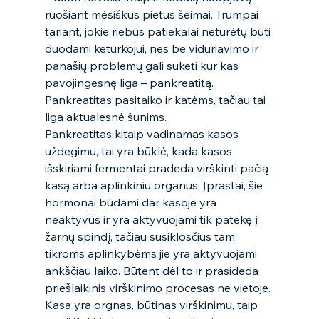
ruošiant mėsiškus pietus šeimai. Trumpai 
tariant, jokie riebūs patiekalai neturėtų būti 
duodami keturkojui, nes be viduriavimo ir 
panašių problemų gali suketi kur kas 
pavojingesnę liga – pankreatitą. 
Pankreatitas pasitaiko ir katėms, tačiau tai 
liga aktualesnė šunims. 
Pankreatitas kitaip vadinamas kasos 
uždegimu, tai yra būklė, kada kasos 
išskiriami fermentai pradeda virškinti pačią 
kasą arba aplinkiniu organus. Įprastai, šie 
hormonai būdami dar kasoje yra 
neaktyvūs ir yra aktyvuojami tik patekę į 
žarnų spindį, tačiau susiklosčius tam 
tikroms aplinkybėms jie yra aktyvuojami 
ankščiau laiko. Būtent dėl to ir prasideda 
priešlaikinis virškinimo procesas ne vietoje. 
Kasa yra orgnas, būtinas virškinimu, taip 