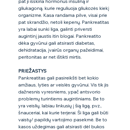
pat ji išskiria hormonus insuliną ir 
gliukagoną, kurie reguliuoja gliukozės kiekį 
organizme. Kasa randama pilve, visai prie 
pat skrandžio, netoli kepenų. Pankreatitas 
yra labai sunki liga, galinti priversti 
augintinį jaustis itin blogai. Pankreatito 
dėka gyvūnui gali atsirasti diabetas, 
dehidratacija, įvairūs organų pažeidimai, 
peritonitas ar net ištikti mirtis.  
PRIEŽASTYS
Pankreatitas gali pasireikšti bet kokio 
amžiaus, lyties ar veislės gyvūnui. Vis tik jis 
dažnesnis vyresniems, ypač antsvorio 
problemų turintiems augintiniams. Be to 
yra veislių, labiau linkusių į šią ligą, pvz., 
šnauceriai, kai kurie terjerai. Ši liga gali būti 
vaistų/ papildų vartojimo pasekmė. Be to 
kasos uždegimas gali atsirasti dėl bukos 