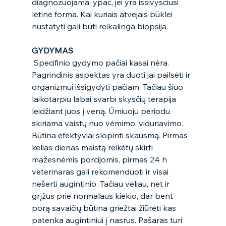
diagnozuojama, ypač, jei yra išsivysčiusi 
lėtinė forma. Kai kuriais atvejais būklei 
nustatyti gali būti reikalinga biopsija.  
GYDYMAS
Specifinio gydymo pačiai kasai nėra. 
Pagrindinis aspektas yra duoti jai pailsėti ir 
organizmui išsigydyti pačiam. Tačiau šiuo 
laikotarpiu labai svarbi skysčių terapija 
leidžiant juos į veną. Ūmiuoju periodu 
skiriama vaistų nuo vėmimo, viduriavimo. 
Būtina efektyviai slopinti skausmą. Pirmas 
kelias dienas maistą reikėtų skirti 
mažesnėmis porcijomis, pirmas 24 h 
veterinaras gali rekomenduoti ir visai 
nešerti augintinio. Tačiau vėliau, net ir 
grįžus prie normalaus kiekio, dar bent 
porą savaičių būtina griežtai žiūrėti kas 
patenka augintiniui į nasrus. Pašaras turi 