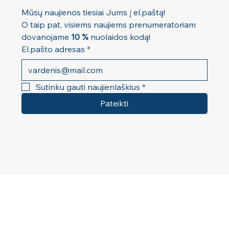
Mūsų naujienos tiesiai Jums į el.paštą! 
O taip pat, visiems naujiems prenumeratoriam 
dovanojame 
10 %
 nuolaidos kodą!
El.pašto adresas
*
Sutinku gauti naujienlaškius
*
Pateikti