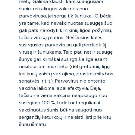
metų. Galima klausti, kam suaugusiam 
šuniui reikalingos vakcinos nuo 
parvoviruso, jei serga tik šuniukai. O bėda 
yra tame, kad nevakcinuotas suaugęs šuo 
gali pats nerodyti klinikinių ligos požymių, 
tačiau virusą platins. Nėščiosios kalės, 
susirgusios parvovirusu gali perduoti šį 
virusą ir šuniukams. Taip pat, net ir suaugę 
šunys gali kliniškai susirgti šia liga esant 
nusilpusiam imunitetui (dėl gretutinių ligų, 
kai kurių vaistų vartojimo, prastos mitybos, 
senatvės ir t. t.). Parvovirusinio enterito 
vakcina laikoma labai efektyvia. Deja, 
tačiau nė viena vakcina neapsaugo nuo 
susirgimo 100 %, todėl net reguliariai 
vakcinuotus šunis būtina saugoti nuo 
sergančių keturkojų ir neleisti lįsti prie kitų 
šunų išmatų. 
Prenumeruoti!