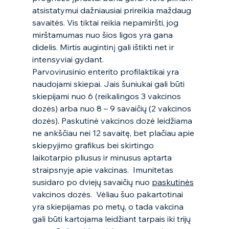
atsistatymui dažniausiai prireikia maždaug 
savaitės. Vis tiktai reikia nepamiršti, jog 
mirštamumas nuo šios ligos yra gana 
didelis. Mirtis augintinį gali ištikti net ir 
intensyviai gydant.  
Parvovirusinio enterito profilaktikai yra 
naudojami skiepai. Jais šuniukai gali būti 
skiepijami nuo 6 (reikalingos 3 vakcinos 
dozės) arba nuo 8 – 9 savaičių (2 vakcinos 
dozės). Paskutinė vakcinos dozė leidžiama 
ne ankščiau nei 12 savaitę, bet plačiau apie 
skiepyjimo grafikus bei skirtingo 
laikotarpio pliusus ir minusus aptarta 
straipsnyje apie vakcinas.  Imunitetas 
susidaro po dviejų savaičių nuo 
paskutinės
vakcinos dozės.  Vėliau šuo pakartotinai 
yra skiepijamas po metų, o tada vakcina 
gali būti kartojama leidžiant tarpais iki trijų 