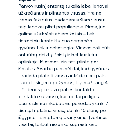
Parvovirusinį enteritą sukelia labai lengvai 
užkrečiantis ir plintantis virusas. Yra ne 
vienas faktorius, padedantis šiam virusui 
taip lengvai plisti populiacijoje. Pirma, juo 
galima užsikrėsti abiem keliais – tiek 
tiesioginiu kontaktu nuo sergančio 
gyvūno, tiek ir netiesiogiai. Virusas gali būti 
ant rūbų, daiktų, žaislų ir bet kur kitur 
aplinkoje. Iš esmės, virusas plinta per 
išmatas. Svarbu paminėti tai, kad gyvūnas 
pradeda platinti virusą ankščiau nei pats 
parodo sirgimo požymius, t. y. maždaug 4 
– 5 dienos po savo paties kontakto 
kontakto su virusu, kai tuo tarpu ligos 
pasireiškimo inkubacinis periodas yra iki 7 
dienų. Ir platina virusą dar iki 10 dienų po 
išgyjimo – simptomų pranykimo. Įvertinus 
visa tai, turbūt nesunku suprasti kaip 