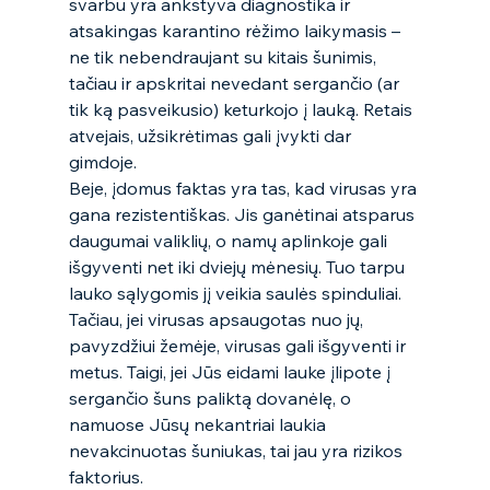
svarbu yra ankstyva diagnostika ir 
atsakingas karantino rėžimo laikymasis – 
ne tik nebendraujant su kitais šunimis, 
tačiau ir apskritai nevedant sergančio (ar 
tik ką pasveikusio) keturkojo į lauką. Retais 
atvejais, užsikrėtimas gali įvykti dar 
gimdoje.  
Beje, įdomus faktas yra tas, kad virusas yra 
gana rezistentiškas. Jis ganėtinai atsparus 
daugumai valiklių, o namų aplinkoje gali 
išgyventi net iki dviejų mėnesių. Tuo tarpu 
lauko sąlygomis jį veikia saulės spinduliai. 
Tačiau, jei virusas apsaugotas nuo jų, 
pavyzdžiui žemėje, virusas gali išgyventi ir 
metus. Taigi, jei Jūs eidami lauke įlipote į 
sergančio šuns paliktą dovanėlę, o 
namuose Jūsų nekantriai laukia 
nevakcinuotas šuniukas, tai jau yra rizikos 
faktorius. 