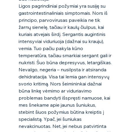
Ligos pagrindiniai požymiai yra susiję su 
gastrointestinaliniais simptomais. Nors iš 
principo, parvovirusas paveikia ne tik 
žarnų sienelę, tačiau ir kaulų čiulpus, kai 
kuriais atvejais širdį. Sergantis augintinis 
intensyviai viduriuoja (dažnai su krauju), 
vemia. Tuo pačiu pakyla kūno 
temperatūra, tačiau smarkiai sergant gali ir 
nukristi. Šuo būna depresyvus, letargiškas. 
Nevalgo, negeria – nusilpsta ir atsiranda 
dehidratacija. Visa tai lemia gan intensyvų 
svorio kritimą. Nors šeimininkai dažnai 
būna linkę vėmimo ar viduriavimo 
problemas bandyti išspręsti namuose, kai 
mes šnekame apie jaunus šuniukus, 
stebint šiuos požymius būtina kreiptis į 
specialistą. Ypač, jei šuniukas 
nevakcinuotas. Net, jei nebus patvirtinta 