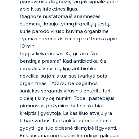
parvoviruso diagnozė, tai gali signalizuoti ir 
apie kitas infekcines ligas.  
Diagnozė nustatoma iš anamnezės 
duomenų, kraujo tyrimų ir greitųjų testų, 
kurie parodo viruso buvimą organizme. 
Tyrimas daromas iš išmatų ir užtrunka apie 
10 min. 
Ligą sukelia virusas. Ką gi tai reiškia 
bendrąja prasme? Kad antibiotikai čia 
nepadės. Virusinių ligų antibiotikai 
neveikia, su jomis turi susitvarkyti pats 
organizmas. TAČIAU be pagalbos 
šuniukas sergantis virusiniu enteritu turi 
didelę tikimybę numirti. Todėl, pastebėjus 
pirmuosius požymius, būtina skubiai 
kreiptis į gydytoją. Laikas šiuo atveju yra 
labai svarbus. Kuo ankščiau pradedama 
gydyti liga, tuo didesnė tikimybė išgyventi. 
Priklausomai nuo būklės keturkojis gali būti 