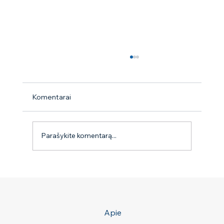
Komentarai
9 mitai apie erkes
Parašykite komentarą...
Apie