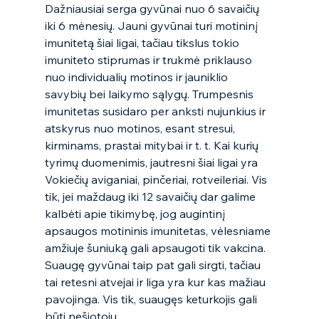
Dažniausiai serga gyvūnai nuo 6 savaičių 
iki 6 mėnesių. Jauni gyvūnai turi motininį 
imunitetą šiai ligai, tačiau tikslus tokio 
imuniteto stiprumas ir trukmė priklauso 
nuo individualių motinos ir jauniklio 
savybių bei laikymo sąlygų. Trumpesnis 
imunitetas susidaro per anksti nujunkius ir 
atskyrus nuo motinos, esant stresui, 
kirminams, prastai mitybai ir t. t. Kai kurių 
tyrimų duomenimis, jautresni šiai ligai yra 
Vokiečių aviganiai, pinčeriai, rotveileriai. Vis 
tik, jei maždaug iki 12 savaičių dar galime 
kalbėti apie tikimybę, jog augintinį 
apsaugos motininis imunitetas, vėlesniame 
amžiuje šuniuką gali apsaugoti tik vakcina. 
Suaugę gyvūnai taip pat gali sirgti, tačiau 
tai retesni atvejai ir liga yra kur kas mažiau 
pavojinga. Vis tik, suaugęs keturkojis gali 
būti nešiotoju. 