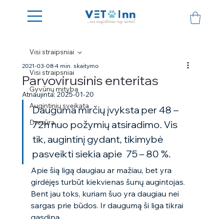
Visi straipsniai
2021-03-08
4 min. skaitymo
Visi straipsniai
Parvovirusinis enteritas
Gyvūnų mityba
Atnaujinta:
2025-01-20
Augintinių sveikata
Dauguma mirčių įvyksta per 48 – 
Dresūra
72h nuo požymių atsiradimo. Vis 
tik, augintinį gydant, tikimybė 
pasveikti siekia apie  75 – 80 %. 
Apie šią ligą daugiau ar mažiau, bet yra 
girdėjęs turbūt kiekvienas šunų augintojas. 
Bent jau toks, kuriam šuo yra daugiau nei 
sargas prie būdos. Ir daugumą ši liga tikrai 
gąsdina. 