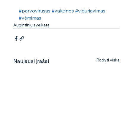
#parvovirusas
#vakcinos
#viduriavimas
#vėmimas
Augintinių sveikata
Rodyti viską
Naujausi įrašai