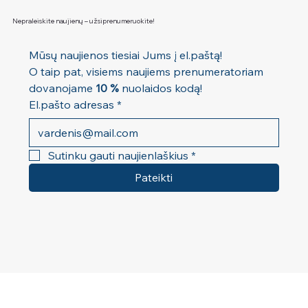
Nepraleiskite naujienų – užsiprenumeruokite!
Mūsų naujienos tiesiai Jums į el.paštą! 
O taip pat, visiems naujiems prenumeratoriam 
dovanojame 
10 %
 nuolaidos kodą!
El.pašto adresas
*
Sutinku gauti naujienlaškius
*
Pateikti