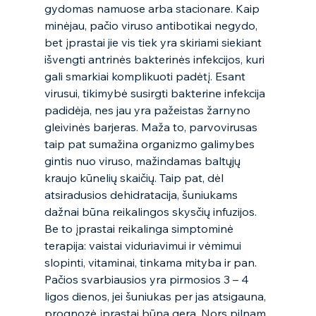
gydomas namuose arba stacionare. Kaip 
minėjau, pačio viruso antibotikai negydo, 
bet įprastai jie vis tiek yra skiriami siekiant 
išvengti antrinės bakterinės infekcijos, kuri 
gali smarkiai komplikuoti padėtį. Esant 
virusui, tikimybė susirgti bakterine infekcija 
padidėja, nes jau yra pažeistas žarnyno 
gleivinės barjeras. Maža to, parvovirusas 
taip pat sumažina organizmo galimybes 
gintis nuo viruso, mažindamas baltųjų 
kraujo kūnelių skaičių. Taip pat, dėl 
atsiradusios dehidratacija, šuniukams 
dažnai būna reikalingos skysčių infuzijos. 
Be to įprastai reikalinga simptominė 
terapija: vaistai viduriavimui ir vėmimui 
slopinti, vitaminai, tinkama mityba ir pan.  
Pačios svarbiausios yra pirmosios 3 – 4 
ligos dienos, jei šuniukas per jas atsigauna, 
prognozė įprastai būna gera. Nors pilnam 