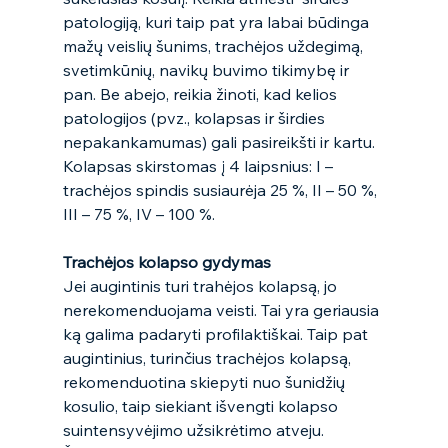
patologiją, kuri taip pat yra labai būdinga 
mažų veislių šunims, trachėjos uždegimą, 
svetimkūnių, navikų buvimo tikimybę ir 
pan. Be abejo, reikia žinoti, kad kelios 
patologijos (pvz., kolapsas ir širdies 
nepakankamumas) gali pasireikšti ir kartu.  
Kolapsas skirstomas į 4 laipsnius: I – 
trachėjos spindis susiaurėja 25 %, II – 50 %, 
III – 75 %, IV – 100 %.  
Trachėjos kolapso gydymas
Jei augintinis turi trahėjos kolapsą, jo 
nerekomenduojama veisti. Tai yra geriausia 
ką galima padaryti profilaktiškai. Taip pat 
augintinius, turinčius trachėjos kolapsą, 
rekomenduotina skiepyti nuo šunidžių 
kosulio, taip siekiant išvengti kolapso 
suintensyvėjimo užsikrėtimo atveju. 