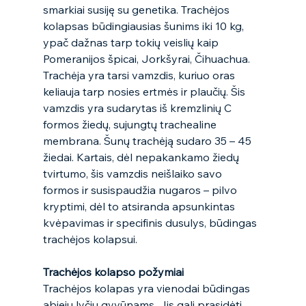
smarkiai susiję su genetika. Trachėjos 
kolapsas būdingiausias šunims iki 10 kg, 
ypač dažnas tarp tokių veislių kaip 
Pomeranijos špicai, Jorkšyrai, Čihuachua.  
Trachėja yra tarsi vamzdis, kuriuo oras 
keliauja tarp nosies ertmės ir plaučių. Šis 
vamzdis yra sudarytas iš kremzlinių C 
formos žiedų, sujungtų trachealine 
membrana. Šunų trachėją sudaro 35 – 45 
žiedai. Kartais, dėl nepakankamo žiedų 
tvirtumo, šis vamzdis neišlaiko savo 
formos ir susispaudžia nugaros – pilvo 
kryptimi, dėl to atsiranda apsunkintas 
kvėpavimas ir specifinis dusulys, būdingas 
trachėjos kolapsui.  
Trachėjos kolapso požymiai
Trachėjos kolapas yra vienodai būdingas 
abiejų lyčių gyvūnams. Jis gali prasidėti 