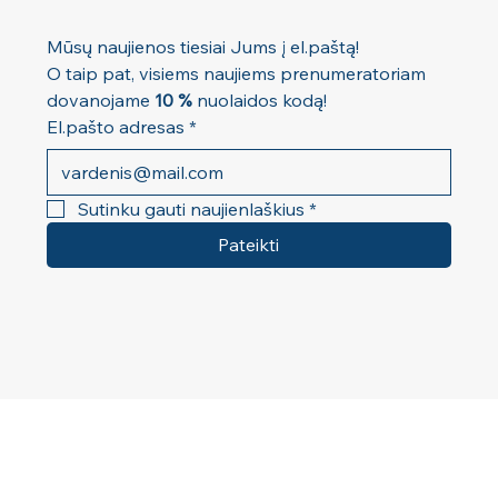
Mūsų naujienos tiesiai Jums į el.paštą! 
O taip pat, visiems naujiems prenumeratoriam 
dovanojame 
10 %
 nuolaidos kodą!
El.pašto adresas
*
Sutinku gauti naujienlaškius
*
Pateikti