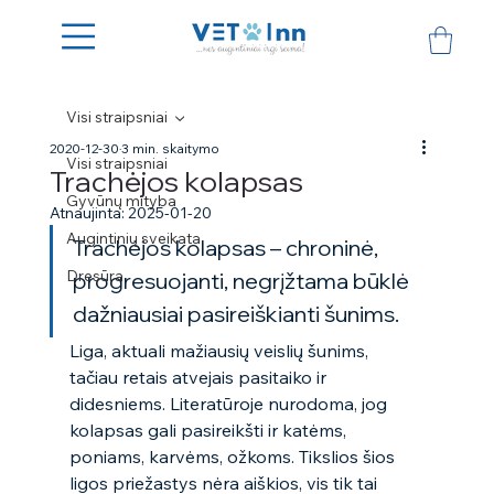
Visi straipsniai
2020-12-30
3 min. skaitymo
Visi straipsniai
Trachėjos kolapsas
Gyvūnų mityba
Atnaujinta:
2025-01-20
Augintinių sveikata
Trachėjos kolapsas – chroninė, 
Dresūra
progresuojanti, negrįžtama būklė 
dažniausiai pasireiškianti šunims. 
Liga, aktuali mažiausių veislių šunims, 
tačiau retais atvejais pasitaiko ir 
didesniems. Literatūroje nurodoma, jog 
kolapsas gali pasireikšti ir katėms, 
poniams, karvėms, ožkoms. Tikslios šios 
ligos priežastys nėra aiškios, vis tik tai 