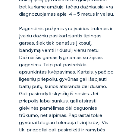
bet kuriame amžiuje, tačiau dažniausiai yra 
diagnozuojamas apie  4 – 5 metus ir vėliau. 
Pagrindinis požymis yra įvairios trukmės ir 
įvairiu dažniu pasikartojantis tipingas 
garsas, šiek tiek panašus į kosulį, 
bandymą vemti ir dusulį vienu metu. 
Dažnai šis garsas lyginamas su žąsies 
gagenimu. Taip pat pasireiškia 
apsunkintas kvėpavimas. Kartais, ypač po 
ilgesnių priepolių, gyvūnas gali išspjauti 
baltų putų, kurios atsiranda dėl dusimo. 
Gali pasirodyti skysčių iš nosies. Jei 
priepolis labai sunkus, gali atsirasti 
gleivinės pamėlimas dėl deguonies 
trūkumo, net alpimas. Paprastai tokie 
gyvūnai blogiau toleruoja fizinį krūvį. Vis 
tik, priepoliai gali pasireikšti ir ramybės 