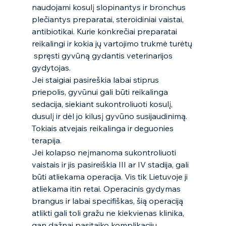
naudojami kosulį slopinantys ir bronchus 
plečiantys preparatai, steroidiniai vaistai, 
antibiotikai. Kurie konkrečiai preparatai 
reikalingi ir kokia jų vartojimo trukmė turėtų 
 spręsti gyvūną gydantis veterinarijos 
gydytojas.  
Jei staigiai pasireškia labai stiprus 
priepolis, gyvūnui gali būti reikalinga 
sedacija, siekiant sukontroliuoti kosulį, 
dusulį ir dėl jo kilusį gyvūno susijaudinimą. 
Tokiais atvejais reikalinga ir deguonies 
terapija.  
Jei kolapso neįmanoma sukontroliuoti 
vaistais ir jis pasireiškia III ar IV stadija, gali 
būti atliekama operacija. Vis tik Lietuvoje ji 
atliekama itin retai. Operacinis gydymas 
brangus ir labai specifiškas, šią operaciją 
atlikti gali toli gražu ne kiekvienas klinika, 
gan dažnai pasitaiko komplikacijų.   