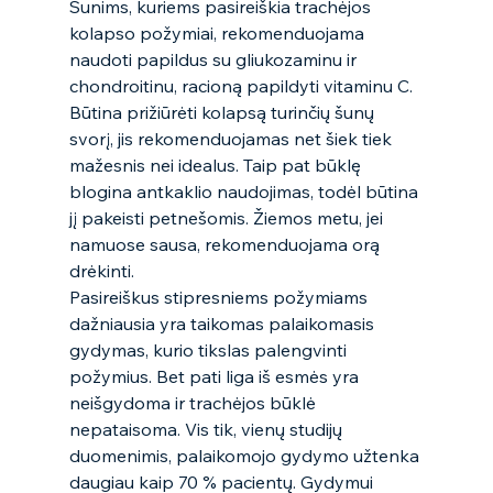
Šunims, kuriems pasireiškia trachėjos 
kolapso požymiai, rekomenduojama 
naudoti papildus su gliukozaminu ir 
chondroitinu, racioną papildyti vitaminu C. 
Būtina prižiūrėti kolapsą turinčių šunų 
svorį, jis rekomenduojamas net šiek tiek 
mažesnis nei idealus. Taip pat būklę 
blogina antkaklio naudojimas, todėl būtina 
jį pakeisti petnešomis. Žiemos metu, jei 
namuose sausa, rekomenduojama orą 
drėkinti.  
Pasireiškus stipresniems požymiams 
dažniausia yra taikomas palaikomasis 
gydymas, kurio tikslas palengvinti 
požymius. Bet pati liga iš esmės yra 
neišgydoma ir trachėjos būklė 
nepataisoma. Vis tik, vienų studijų 
duomenimis, palaikomojo gydymo užtenka 
daugiau kaip 70 % pacientų. Gydymui 