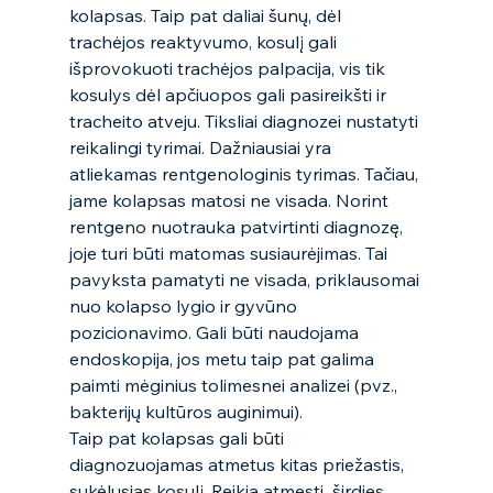
kolapsas. Taip pat daliai šunų, dėl 
trachėjos reaktyvumo, kosulį gali 
išprovokuoti trachėjos palpacija, vis tik 
kosulys dėl apčiuopos gali pasireikšti ir 
tracheito atveju. Tiksliai diagnozei nustatyti 
reikalingi tyrimai. Dažniausiai yra 
atliekamas rentgenologinis tyrimas. Tačiau, 
jame kolapsas matosi ne visada. Norint 
rentgeno nuotrauka patvirtinti diagnozę, 
joje turi būti matomas susiaurėjimas. Tai 
pavyksta pamatyti ne visada, priklausomai 
nuo kolapso lygio ir gyvūno 
pozicionavimo. Gali būti naudojama 
endoskopija, jos metu taip pat galima 
paimti mėginius tolimesnei analizei (pvz., 
bakterijų kultūros auginimui).  
Taip pat kolapsas gali būti 
diagnozuojamas atmetus kitas priežastis, 
sukėlusias kosulį. Reikia atmesti  širdies 