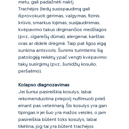
metu, gali padažnėti naktį.  
Trachėjos žiedų susispaudimą gali 
išprovokuoti gėrimas, valgymas, fizinis 
krūvis, smarkus lojimas, susijaudinimas, 
kvėpavimo takus dirginančios medžiagos 
(pvz., cigarečių dūmai), alergenai, karštas 
oras ar didelė drėgmė. Taip pat ligos eigą 
sunkina antsvoris. Šunims turintiems šią 
patologiją reikėtų ypač vengti kvėpavimo 
takų susirgimų (pvz., šunidžių kosulio, 
peršalimo).  
Kolapso diagnozavimas
Jei šuniui pasireiškia kosulys, labai 
rekomenduotina priepolį nufilmuoti prieš 
einant pas veterinarą. Šis kosulys yra gan 
tipingas ir jei šuo yra mažos veislės, o jam 
pasireiškia būtent toks kosulys, labai 
tikėtina, jog tai yra būtent trachėjos 