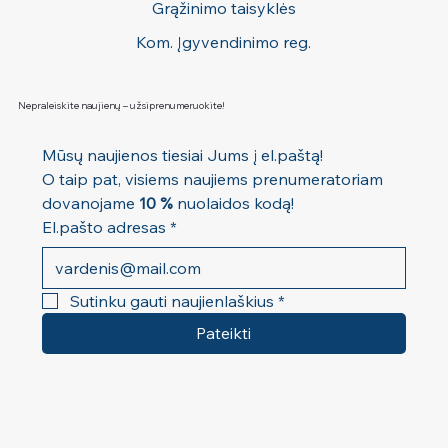
Grąžinimo taisyklės
Kom. Įgyvendinimo reg.
Nepraleiskite naujienų – užsiprenumeruokite!
Mūsų naujienos tiesiai Jums į el.paštą! 
O taip pat, visiems naujiems prenumeratoriam 
dovanojame 
10 %
 nuolaidos kodą!
El.pašto adresas
*
Sutinku gauti naujienlaškius
*
Pateikti