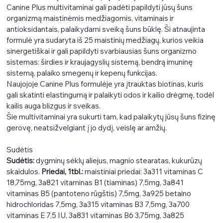
Canine Plus multivitaminai gali padėti papildyti jūsų šuns
organizmą maistinėmis medžiagomis, vitaminais ir
antioksidantais, palaikydami sveiką šuns būklę. Ši atnaujinta
formulė yra sudaryta iš 25 maistinių medžiagų, kurios veikia
sinergetiškai ir gali papildyti svarbiausias šuns organizmo
sistemas: širdies ir kraujagyslių sistemą, bendrą imuninę
sistemą, palaiko smegenų ir kepenų funkcijas.
Naujojoje Canine Plus formulėje yra įtrauktas biotinas, kuris
gali skatinti elastingumą ir palaikyti odos ir kailio drėgmę, todėl
kailis auga blizgus ir sveikas.
Šie multivitaminai yra sukurti tam, kad palaikytų jūsų šuns fizinę
gerovę, neatsižvelgiant į jo dydį, veislę ar amžių.
Sudėtis
Sudėtis:
dygminų sėklų aliejus, magnio stearatas, kukurūzų
skaidulos.
Priedai, 1tbl.:
maistiniai priedai: 3a311 vitaminas C
18,75mg, 3a821 vitaminas B1 (tiaminas) 7,5mg, 3a841
vitaminas B5 (pantoteno rūgštis) 7,5mg, 3a925 betaino
hidrochloridas 7,5mg, 3a315 vitaminas B3 7,5mg, 3a700
vitaminas E 7,5 IU, 3a831 vitaminas B6 3,75mg, 3a825