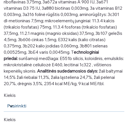
riboflavinas 3,75mg, 3a672a vitaminas A 900 IU, 3a671
vitaminas D3 75 IU, 3a880 biotinas 0,003mg, 3a vitaminas B12
0,003mg, 3a316 folinė rūgštis 0,003mg, aminorūgštys: 3c301
dl-metioninas 7,5mg; mikroelementų junginiai: 11.3.4 kalcis
(trikalcio fosfatas) 75mg, 11.3.4 fosforas (trikalcio fosfatas)
37,5mg, 11.2.1 magnis (magnio oksidas) 37,5mg, 3b107 geležis
4,5mg, 3b606 cinkas 1,5mg, E332 kalis (kalio citratas)
0,375mg, 3b202 kalio jodidas 0,060mg, 3b801 selenas
0,00525mg, 3bE4 varis 0,0045mg. T
echnologiniai
priedai:
surišamoji medžiaga: E551b silicis, koloidinis, emulsiklis:
mikrokristalinė celiuliozė E460, lecitinai 1c322 , vištienos
kepenėlių skonis.
Analitinės sudedamosios dalys:
žali baltymai
14,5% žali riebalai 11,3%, žalia ląsteliena 24,7%, žali pelenai
20,7%, drėgnis 3,5%, 2354 kcal ME/kg, 9 kcal ME/tbl.
Kiekis
Kiekis