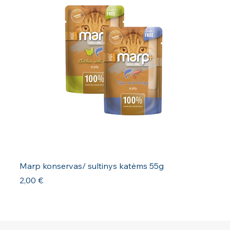
Marp konservas/ sultinys katėms 55g
Kaina
2,00 €