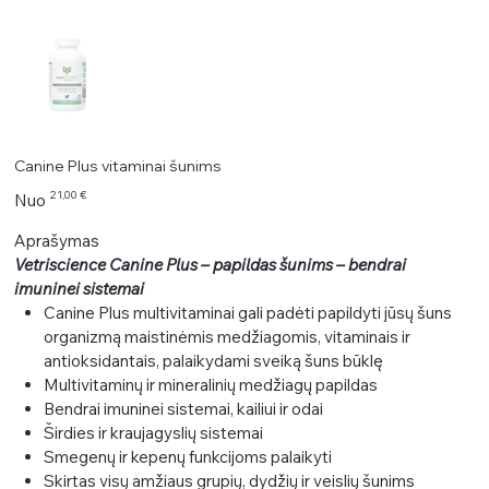
Canine Plus vitaminai šunims
Kaina
21,00 €
Nuo
Aprašymas
Vetriscience Canine Plus – papildas šunims – bendrai
imuninei sistemai
Canine Plus multivitaminai gali padėti papildyti jūsų šuns
organizmą maistinėmis medžiagomis, vitaminais ir
antioksidantais, palaikydami sveiką šuns būklę
Multivitaminų ir mineralinių medžiagų papildas
Bendrai imuninei sistemai, kailiui ir odai
Širdies ir kraujagyslių sistemai
Smegenų ir kepenų funkcijoms palaikyti
Skirtas visų amžiaus grupių, dydžių ir veislių šunims